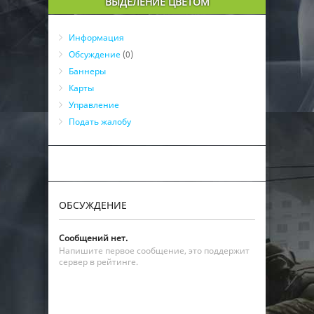
ВЫДЕЛЕНИЕ ЦВЕТОМ
28
Rotfohlen
21:26:07
бот
29
Player6
21:49:29
бот
Информация
30
Rahh3108
26:28:53
бот
Обсуждение
(0)
31
Player4
28:18:35
Баннеры
бот
Карты
32
Il1r
29:43:12
бот
Управление
33
aggggggrrrrrrrrrrrr
30:34:23
бот
Подать жалобу
34
RageBait
32:58:23
бот
ОБСУЖДЕНИЕ
Сообщений нет.
Напишите первое сообщение, это поддержит
сервер в рейтинге.