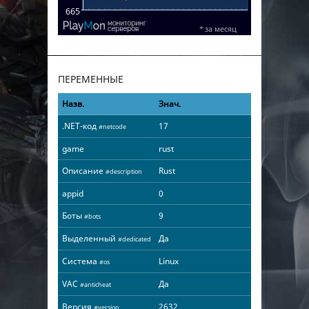
ПЕРЕМЕННЫЕ
Назв.
Знач.
.NET-код
17
#netcode
game
rust
Описание
Rust
#description
appid
0
Боты
9
#bots
Выделенный
Да
#dedicated
Система
Linux
#os
VAC
Да
#anticheat
Версия
2632
#version