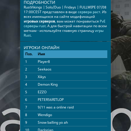
ПОДРОБНОСТИ
RustVikings | Solo/Duo | Fridays | FULLWIPE 07/08
17:00CEST представлен в виде
сервера раст
. Из
всех имеющихся на сайте модификаций
игровых серверов
, вам может понравиться
PvE
серверы rust
. А для быстрой навигации по всем
меткам - используйте главную страницу
игры
Rust
.
ИГРОКИ ОНЛАЙН
Поз.
Имя
Время
1
Player8
18:22:47
2
Seekaos
17:30:38
3
Xikys
17:30:24
4
Demon King
14:46:09
5
EZZO
14:06:27
6
PETER56RITLOP
13:32:48
7
9/11 was a online raid
10:44:25
8
Wendigo
10:38:33
9
Snow balling yo ah
05:34:36
10
Darlorian
03:35:18