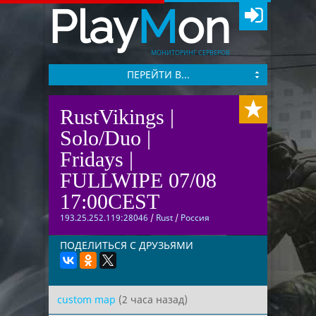
Play
M
on
МОНИТОРИНГ СЕРВЕРОВ
ПЕРЕЙТИ В...
RustVikings |
Solo/Duo |
Fridays |
FULLWIPE 07/08
17:00CEST
193.25.252.119:28046
/
Rust
/
Россия
ПОДЕЛИТЬСЯ С ДРУЗЬЯМИ
custom map
(2 часа назад)