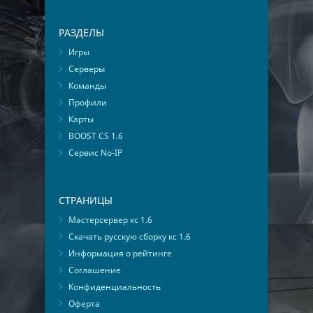
РАЗДЕЛЫ
Игры
Серверы
Команды
Профили
Карты
BOOST CS 1.6
Сервис No-IP
СТРАНИЦЫ
Мастерсервер кс 1.6
Скачать русскую сборку кс 1.6
Информация о рейтинге
Соглашение
Конфиденциальность
Оферта