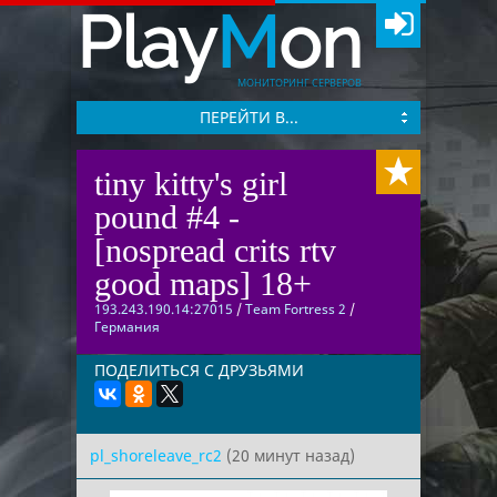
Play
M
on
МОНИТОРИНГ СЕРВЕРОВ
ПЕРЕЙТИ В...
tiny kitty's girl
pound #4 -
[nospread crits rtv
good maps] 18+
193.243.190.14:27015
/
Team Fortress 2
/
Германия
ПОДЕЛИТЬСЯ С ДРУЗЬЯМИ
pl_shoreleave_rc2
(20 минут назад)