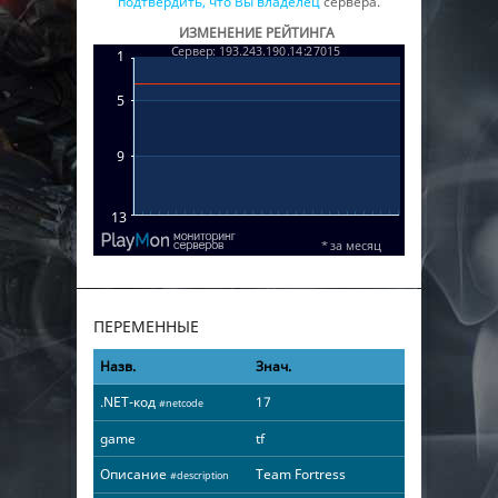
подтвердить, что Вы владелец
сервера.
ИЗМЕНЕНИЕ РЕЙТИНГА
ПЕРЕМЕННЫЕ
Назв.
Знач.
.NET-код
17
#netcode
game
tf
Описание
Team Fortress
#description