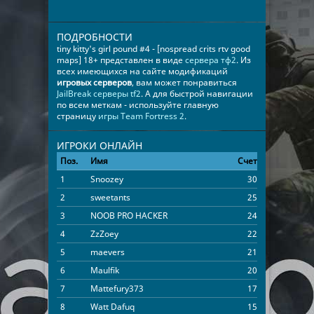
ПОДРОБНОСТИ
tiny kitty's girl pound #4 - [nospread crits rtv good
maps] 18+ представлен в виде
сервера тф2
. Из
всех имеющихся на сайте модификаций
игровых серверов
, вам может понравиться
JailBreak серверы tf2
. А для быстрой навигации
по всем меткам - используйте главную
страницу
игры Team Fortress 2
.
ИГРОКИ ОНЛАЙН
Поз.
Имя
Счет
Время
1
Snoozey
30
00:48:52
2
sweetants
25
00:54:39
3
NOOB PRO HACKER
24
00:47:02
4
ZzZoey
22
01:28:56
5
maevers
21
00:17:52
6
Maulfik
20
00:56:28
7
Mattefury373
17
00:27:53
8
Watt Dafuq
15
00:45:25