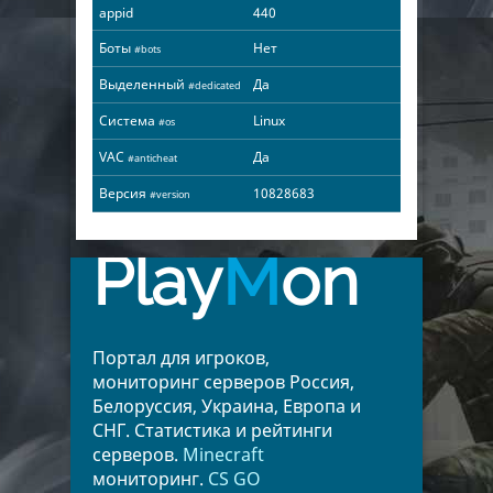
appid
440
Боты
Нет
#bots
Выделенный
Да
#dedicated
Система
Linux
#os
VAC
Да
#anticheat
Версия
10828683
#version
Play
M
on
Портал для игроков,
мониторинг серверов Россия,
Белоруссия, Украина, Европа и
СНГ. Статистика и рейтинги
серверов.
Minecraft
мониторинг.
CS GO