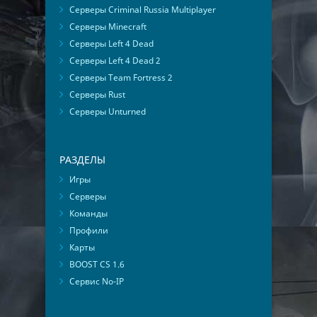
Серверы Criminal Russia Multiplayer
Серверы Minecraft
Серверы Left 4 Dead
Серверы Left 4 Dead 2
Серверы Team Fortress 2
Серверы Rust
Серверы Unturned
РАЗДЕЛЫ
Игры
Серверы
Команды
Профили
Карты
BOOST CS 1.6
Сервис No-IP