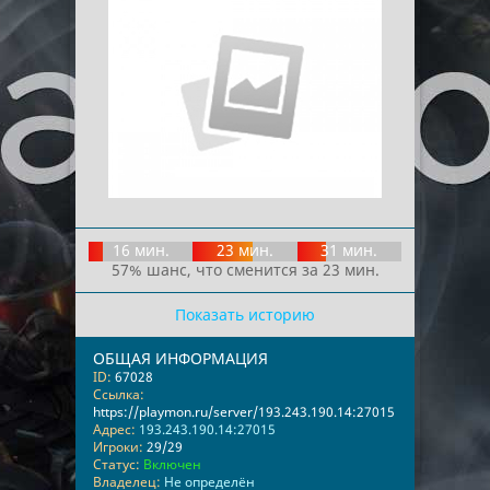
16 мин.
23 мин.
31 мин.
57% шанс, что сменится за 23 мин.
Показать историю
ОБЩАЯ ИНФОРМАЦИЯ
ID:
67028
Ссылка:
https://playmon.ru/server/193.243.190.14:27015
Адрес:
193.243.190.14:27015
Игроки:
29/29
Статус:
Включен
Владелец:
Не определён