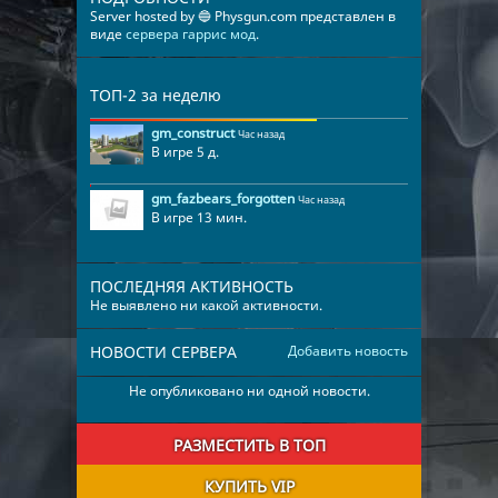
Server hosted by 🔵 Physgun.com представлен в
виде
сервера гаррис мод
.
ТОП-2 за неделю
gm_construct
Час назад
В игре 5 д.
gm_fazbears_forgotten
Час назад
В игре 13 мин.
ПОСЛЕДНЯЯ АКТИВНОСТЬ
Не выявлено ни какой активности.
НОВОСТИ СЕРВЕРА
Добавить новость
Не опубликовано ни одной новости.
РАЗМЕСТИТЬ В ТОП
КУПИТЬ VIP