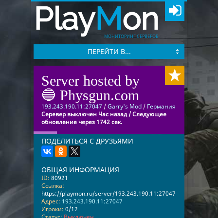
Play
M
on
МОНИТОРИНГ СЕРВЕРОВ
ПЕРЕЙТИ В...
Server hosted by
🔵 Physgun.com
193.243.190.11:27047
/
Garry's Mod
/
Германия
Серевер выключен Час назад / Следующее
обновление через 1742 сек.
ПОДЕЛИТЬСЯ С ДРУЗЬЯМИ
ОБЩАЯ ИНФОРМАЦИЯ
ID:
80921
Ссылка:
https://playmon.ru/server/193.243.190.11:27047
Адрес:
193.243.190.11:27047
Игроки:
0/12
Статус:
Выключен