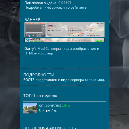
Поисковая выдача: 0.05397
Подробная информация о рейтинге
БАННЕР
Garry's Mod баннеры :
коды изображения и
HTML-информер
ПОДРОБНОСТИ
ROOTS представлен в виде
сервера гаррис мод
.
ТОП-1 за неделю
gm_construct
сейчас
В игре 7 д.
ПОСЛЕДНЯЯ АКТИВНОСТЬ