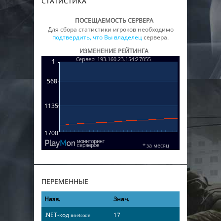
СТАТИСТИКА
ПОСЕЩАЕМОСТЬ СЕРВЕРА
Для сбора статистики игроков необходимо
подтвердить, что Вы владелец
сервера.
ИЗМЕНЕНИЕ РЕЙТИНГА
ПЕРЕМЕННЫЕ
Назв.
Знач.
.NET-код
17
#netcode