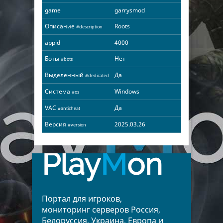
game
garrysmod
Описание
Roots
#description
appid
4000
Боты
Нет
#bots
Выделенный
Да
#dedicated
Система
Windows
#os
VAC
Да
#anticheat
Версия
2025.03.26
#version
Play
M
on
Портал для игроков,
мониторинг серверов Россия,
Белоруссия, Украина, Европа и