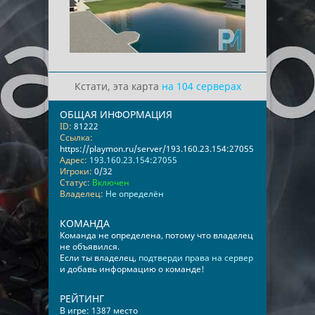
Кстати, эта карта
на 104 серверах
ОБЩАЯ ИНФОРМАЦИЯ
ID:
81222
Ссылка:
https://playmon.ru/server/193.160.23.154:27055
Адрес:
193.160.23.154:27055
Игроки:
0/32
Статус:
Включен
Владелец:
Не определён
КОМАНДА
Команда не определена, потому что владелец
не объявился.
Если ты владелец,
подтверди права на сервер
и добавь информацию о команде!
РЕЙТИНГ
В игре: 1387 место