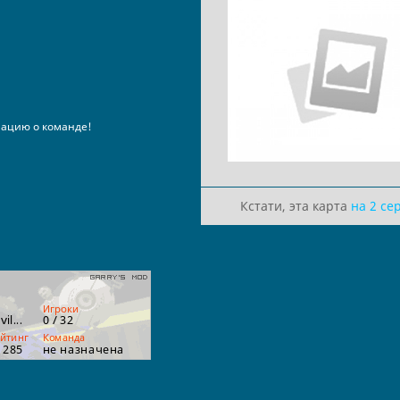
ацию о команде!
Кстати, эта карта
на 2 се