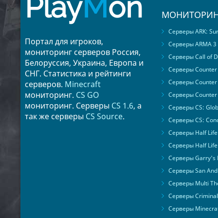
Play
M
on
МОНИТОРИН
Серверы ARK: Surv
Портал для игроков,
Серверы ARMA 3
мониторинг серверов Россия,
Серверы Call of D
Белоруссия, Украина, Европа и
Серверы Counter S
СНГ. Статистика и рейтинги
Серверы Counter 
серверов.
Minecraft
мониторинг.
CS GO
Серверы Counter 
мониторинг. Серверы
CS 1.6
, а
Серверы CS: Glob
так же серверы
CS Source
.
Серверы CS: Cond
Серверы Half Life
Серверы Half Life
Серверы Garry's
Серверы San Andr
Серверы Multi The
Серверы Criminal 
Серверы Minecra