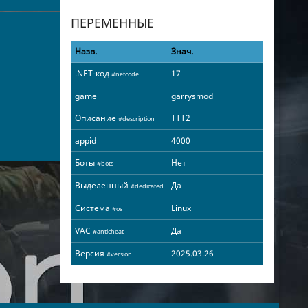
ПЕРЕМЕННЫЕ
Назв.
Знач.
.NET-код
17
#netcode
game
garrysmod
Описание
TTT2
#description
appid
4000
Боты
Нет
#bots
Выделенный
Да
#dedicated
Система
Linux
#os
VAC
Да
#anticheat
Версия
2025.03.26
#version