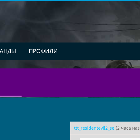
АНДЫ
ПРОФИЛИ
ttt_residentevil2_se
(2 часа наз