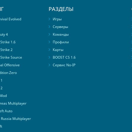
Г
РАЗДЕЛЫ
ival Evolved
Игры
Серверы
uty 4
Команды
trike 1.6
Профили
Strike 2
Карты
Strike Source
BOOST CS 1.6
al Offensive
Сервис No-IP
ition Zero
 1
 2
 Mod
eas Multiplayer
ft Auto
Russia Multiplayer
ft