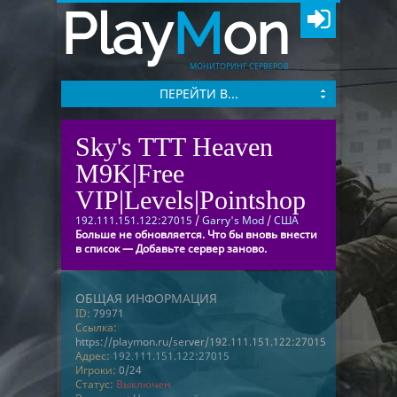
Play
M
on
МОНИТОРИНГ СЕРВЕРОВ
ПЕРЕЙТИ В...
Sky's TTT Heaven
M9K|Free
VIP|Levels|Pointshop
192.111.151.122:27015
/
Garry's Mod
/
США
Больше не обновляется. Что бы вновь внести
в список — Добавьте сервер заново.
ОБЩАЯ ИНФОРМАЦИЯ
ID:
79971
Ссылка:
https://playmon.ru/server/192.111.151.122:27015
Адрес:
192.111.151.122:27015
Игроки:
0/24
Статус:
Выключен