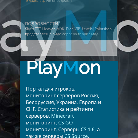
Владелец:
Не определён
ПОДРОБНОСТИ
Sky's TTT Heaven M9K|Free VIP|Levels|Pointshop
представлен в виде
сервера гаррис мод
.
Play
M
on
Портал для игроков,
мониторинг серверов Россия,
Белоруссия, Украина, Европа и
СНГ. Статистика и рейтинги
серверов.
Minecraft
мониторинг.
CS GO
мониторинг. Серверы
CS 1.6
, а
так же серверы
CS Source
.