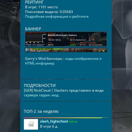
РЕЙТИНГ
В игре: 1101 место
Поисковая выдача: 0.05683
Подробная информация о рейтинге
БАННЕР
Garry's Mod баннеры :
коды изображения и
HTML-информер
ПОДРОБНОСТИ
[GER] NickCloud | Slashers представлен в виде
сервера гаррис мод
.
ТОП-2 за неделю
slash_highschool
сейчас
В игре 6 д.