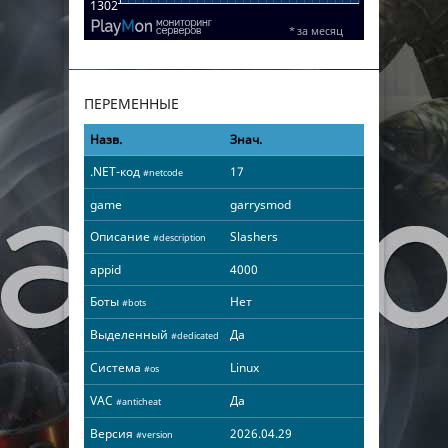
ПЕРЕМЕННЫЕ
Назв.
Знач.
.NET-код
17
#netcode
game
garrysmod
Описание
Slashers
#description
appid
4000
Боты
Нет
#bots
Выделенный
Да
#dedicated
Система
Linux
#os
VAC
Да
#anticheat
Версия
2026.04.29
#version