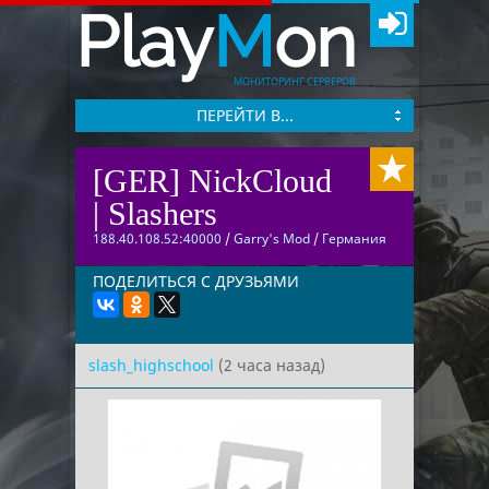
Play
M
on
МОНИТОРИНГ СЕРВЕРОВ
ПЕРЕЙТИ В...
[GER] NickCloud
| Slashers
188.40.108.52:40000
/
Garry's Mod
/
Германия
ПОДЕЛИТЬСЯ С ДРУЗЬЯМИ
slash_highschool
(2 часа назад)