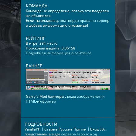
КОМАНДА
Команда не определена, потому что владелец
не объявился.
Если ты владелец,
подтверди права на сервер
и добавь информацию о команде!
РЕЙТИНГ
В игре: 294 место
Поисковая выдача: 0.06158
Подробная информация о рейтинге
БАННЕР
Garry's Mod баннеры :
коды изображения и
HTML-информер
ПОДРОБНОСТИ
VanillaPH | Cтаpыe Pyccкиe Прятки | Вход 30с.
представлен в виде
сервера гаррис мод
.