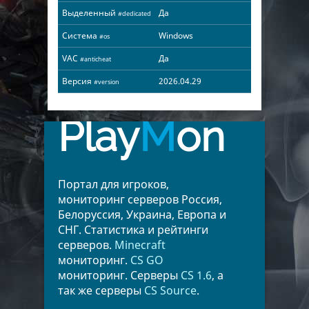
Выделенный
Да
#dedicated
Система
Windows
#os
VAC
Да
#anticheat
Версия
2026.04.29
#version
Play
M
on
Портал для игроков,
мониторинг серверов Россия,
Белоруссия, Украина, Европа и
СНГ. Статистика и рейтинги
серверов.
Minecraft
мониторинг.
CS GO
мониторинг. Серверы
CS 1.6
, а
так же серверы
CS Source
.