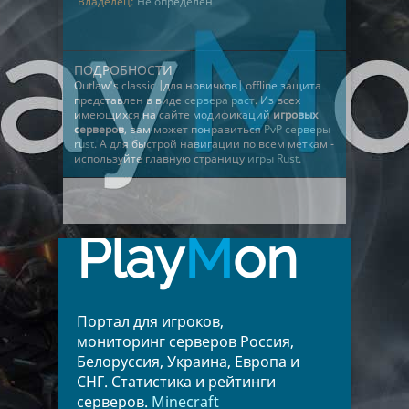
Владелец:
Не определён
ПОДРОБНОСТИ
Outlaw's classic |для новичков| offline защита
представлен в виде
сервера раст
. Из всех
имеющихся на сайте модификаций
игровых
серверов
, вам может понравиться
PvP серверы
rust
. А для быстрой навигации по всем меткам -
используйте главную страницу
игры Rust
.
Play
M
on
Портал для игроков,
мониторинг серверов Россия,
Белоруссия, Украина, Европа и
СНГ. Статистика и рейтинги
серверов.
Minecraft