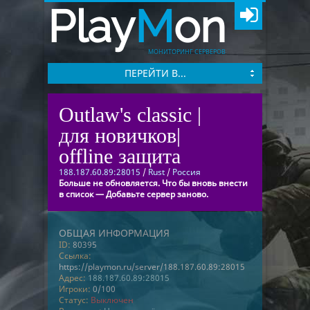
Play
M
on
МОНИТОРИНГ СЕРВЕРОВ
ПЕРЕЙТИ В...
Outlaw's classic |
для новичков|
offline защита
188.187.60.89:28015
/
Rust
/
Россия
Больше не обновляется. Что бы вновь внести
в список — Добавьте сервер заново.
ОБЩАЯ ИНФОРМАЦИЯ
ID:
80395
Ссылка:
https://playmon.ru/server/188.187.60.89:28015
Адрес:
188.187.60.89:28015
Игроки:
0/100
Статус:
Выключен