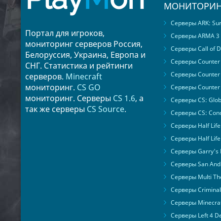
МОНИТОРИН
Серверы ARK: Surv
Портал для игроков,
Серверы ARMA 3
мониторинг серверов Россия,
Серверы Call of D
Белоруссия, Украина, Европа и
Серверы Counter S
СНГ. Статистика и рейтинги
Серверы Counter 
серверов.
Minecraft
мониторинг.
CS GO
Серверы Counter 
мониторинг. Серверы
CS 1.6
, а
Серверы CS: Glob
так же серверы
CS Source
.
Серверы CS: Cond
Серверы Half Life
Серверы Half Life
Серверы Garry's
Серверы San Andr
Серверы Multi The
Серверы Criminal 
Серверы Minecra
Серверы Left 4 D