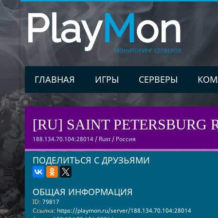
Play
M
on
МОНИТОРИНГ СЕРВЕРОВ
ГЛАВНАЯ
ИГРЫ
СЕРВЕРЫ
КОМ
[RU] SAINT PETERSBURG RU
188.134.70.104:28014
/
Rust
/
Россия
ПОДЕЛИТЬСЯ С ДРУЗЬЯМИ
ОБЩАЯ ИНФОРМАЦИЯ
ID:
79817
Ссылка:
https://playmon.ru/server/188.134.70.104:28014