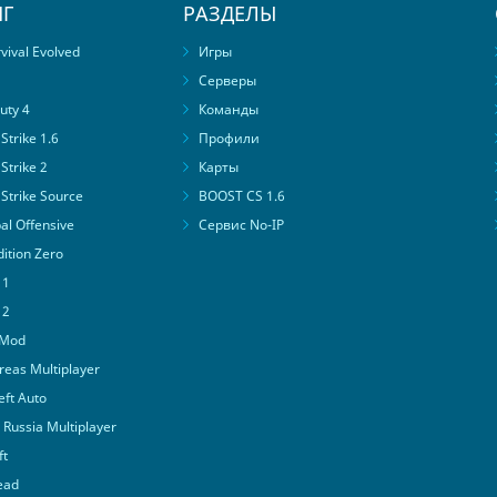
Г
РАЗДЕЛЫ
ival Evolved
Игры
Серверы
uty 4
Команды
trike 1.6
Профили
Strike 2
Карты
Strike Source
BOOST CS 1.6
al Offensive
Сервис No-IP
ition Zero
 1
 2
 Mod
eas Multiplayer
ft Auto
Russia Multiplayer
ft
ead