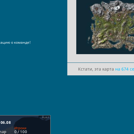
ацию о команде!
Кстати, эта карта
на 674 с