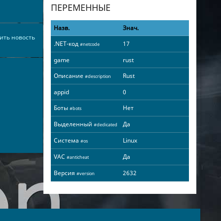
ПЕРЕМЕННЫЕ
Назв.
Знач.
ить новость
.NET-код
17
#netcode
game
rust
Описание
Rust
#description
appid
0
Боты
Нет
#bots
Выделенный
Да
#dedicated
Система
Linux
#os
VAC
Да
#anticheat
Версия
2632
#version