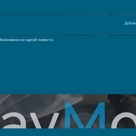
Добав
бликовано ни одной новости.