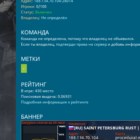
Адрес:
188.134.70.104:28014
Игроки:
0/100
Статус:
Включен
Владелец:
Не определён
КОМАНДА
Команда не определена, потому что владелец не объявился.
Если ты владелец,
подтверди права на сервер
и добавь информ
МЕТКИ
+
РЕЙТИНГ
В игре: 430 место
Поисковая выдача: 0.06931
Подробная информация о рейтинге
БАННЕР