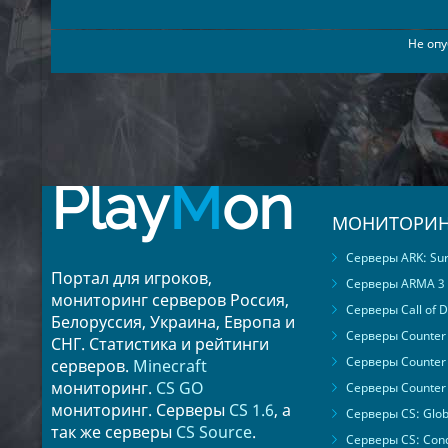
23
rusty
24
christina
Не опу
25
sherrell
26
kristopher
27
lorine
28
sherrill
29
collette
Play
M
on
30
allyson
31
davina
МОНИТОРИН
32
kyra
Серверы ARK: Surv
33
mariam
Портал для игроков,
Серверы ARMA 3
34
rochel
мониторинг серверов Россия,
Серверы Call of D
35
becky
Белоруссия, Украина, Европа и
Серверы Counter S
СНГ. Статистика и рейтинги
36
roselia
Серверы Counter 
серверов.
Minecraft
37
rosalyn
мониторинг.
CS GO
Серверы Counter 
38
aleshia
мониторинг. Серверы
CS 1.6
, а
Серверы CS: Glob
39
nichol
так же серверы
CS Source
.
Серверы CS: Cond
40
jene