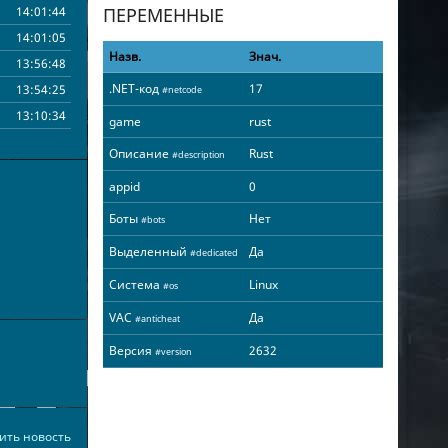
14:01:44
ПЕРЕМЕННЫЕ
14:01:05
Назв.
Знач.
13:56:48
.NET-код
17
13:54:25
#netcode
13:10:34
game
rust
12:43:07
Описание
Rust
#description
11:35:29
appid
0
11:34:14
Боты
Нет
10:56:56
#bots
10:52:41
Выделенный
Да
#dedicated
10:52:28
Система
Linux
#os
10:51:37
VAC
Да
#anticheat
10:40:33
10:22:28
Версия
2632
#version
10:13:31
10:08:08
10:01:01
ить новость