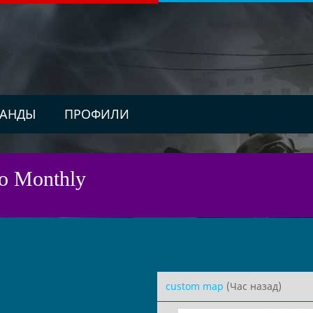
АНДЫ
ПРОФИЛИ
uo Monthly
custom map
(Час назад)