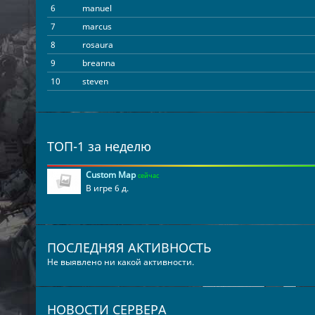
6
manuel
7
marcus
8
rosaura
9
breanna
10
steven
11
Player10
12
arletha
13
antoinette
ТОП-1 за неделю
14
annalisa
15
leda
Custom Map
сейчас
В игре 6 д.
16
vania
17
sook
18
Player17
ПОСЛЕДНЯЯ АКТИВНОСТЬ
19
ailene
Не выявлено ни какой активности.
20
keesha
21
juanita
22
guadalupe
НОВОСТИ СЕРВЕРА