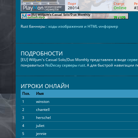
Rust баннеры :
коды изображения и HTML-информер
ПОДРОБНОСТИ
[EU] Willjum's Casual Solo/Duo Monthly представлен в виде
серве
понравиться
NoDecay серверы rust
. А для быстрой навигации 
ИГРОКИ ОНЛАЙН
Поз.
Имя
1
winston
2
chantell
3
herschel
4
juliet
5
jennie