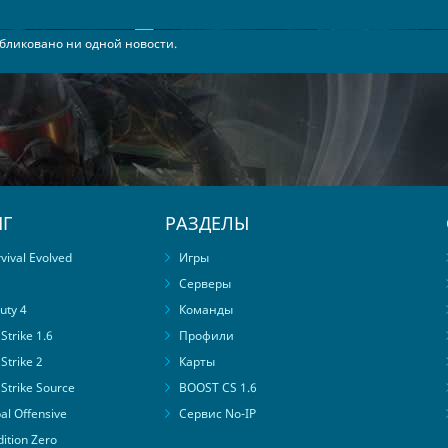
бликовано ни одной новости.
Г
РАЗДЕЛЫ
ival Evolved
Игры
Серверы
uty 4
Команды
trike 1.6
Профили
Strike 2
Карты
Strike Source
BOOST CS 1.6
al Offensive
Сервис No-IP
ition Zero