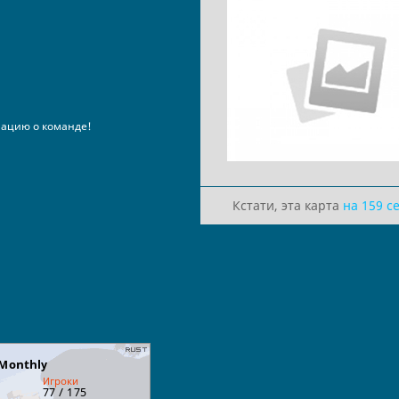
ацию о команде!
Кстати, эта карта
на 159 с