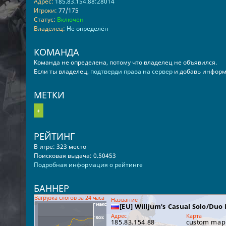
Адрес:
185.83.154.88:28014
Игроки:
77/175
Статус:
Включен
Владелец:
Не определён
КОМАНДА
Команда не определена, потому что владелец не объявился.
Если ты владелец,
подтверди права на сервер
и добавь информ
МЕТКИ
+
РЕЙТИНГ
В игре: 323 место
Поисковая выдача: 0.50453
Подробная информация о рейтинге
БАННЕР