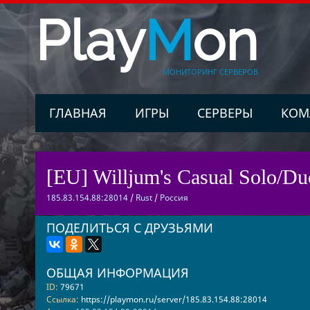
Play
M
on
МОНИТОРИНГ СЕРВЕРОВ
ГЛАВНАЯ
ИГРЫ
СЕРВЕРЫ
КОМ
[EU] Willjum's Casual Solo/D
185.83.154.88:28014
/
Rust
/
Россия
ПОДЕЛИТЬСЯ С ДРУЗЬЯМИ
ОБЩАЯ ИНФОРМАЦИЯ
ID:
79671
Ссылка:
https://playmon.ru/server/185.83.154.88:28014