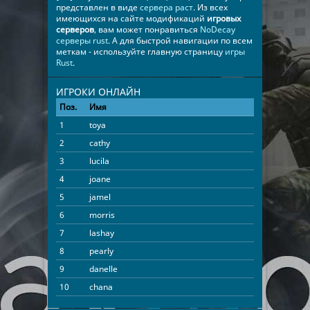
представлен в виде
сервера раст
. Из всех
имеющихся на сайте модификаций
игровых
серверов
, вам может понравиться
NoDecay
серверы rust
. А для быстрой навигации по всем
меткам - используйте главную страницу
игры
Rust
.
ИГРОКИ ОНЛАЙН
Поз.
Имя
Время
1
toya
17:51:14
2
cathy
17:33:43
3
lucila
17:03:17
4
joane
16:16:08
5
jamel
13:57:23
6
morris
13:18:18
7
lashay
07:28:53
8
pearly
05:48:45
9
danelle
05:44:52
10
chana
05:41:49
11
arianna
04:21:15