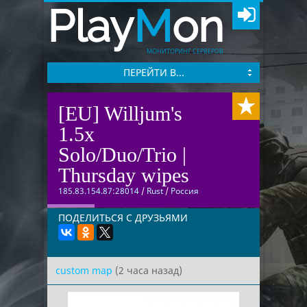
Play
M
on
МОНИТОРИНГ СЕРВЕРОВ
ПЕРЕЙТИ В...
[EU] Willjum's
1.5x
Solo/Duo/Trio |
Thursday wipes
185.83.154.87:28014
/
Rust
/
Россия
ПОДЕЛИТЬСЯ С ДРУЗЬЯМИ
custom map
(2 часа назад)