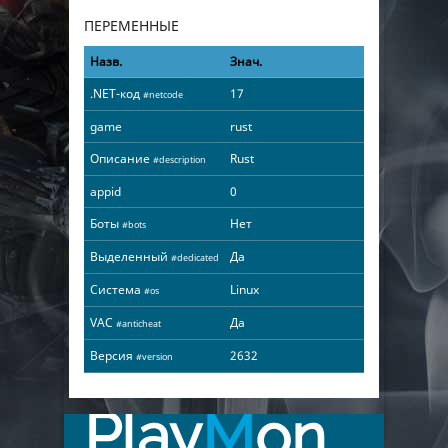
ПЕРЕМЕННЫЕ
Назв.
Знач.
.NET-код
17
#netcode
game
rust
Описание
Rust
#description
appid
0
Боты
Нет
#bots
Выделенный
Да
#dedicated
Система
Linux
#os
VAC
Да
#anticheat
Версия
2632
#version
Play
M
on