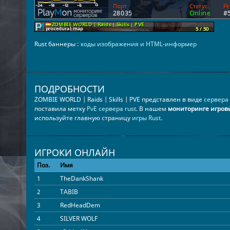
Rust баннеры :
коды изображения и HTML-информер
ПОДРОБНОСТИ
ZOMBIE WORLD | Raids | Skills | PVE представлен в виде
сервера 
поставила метку
PvE сервера rust
. В нашем
мониторинге игров
используйте главную страницу
игры Rust
.
ИГРОКИ ОНЛАЙН
Поз.
Имя
1
TheDankShank
2
TABIB
3
RedHeadDem
4
SILVER WOLF