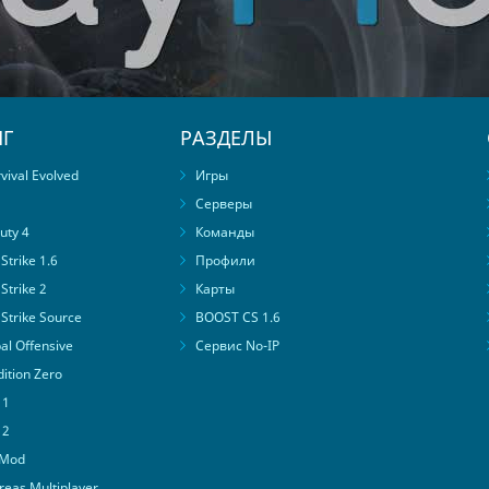
Г
РАЗДЕЛЫ
ival Evolved
Игры
Серверы
uty 4
Команды
trike 1.6
Профили
Strike 2
Карты
Strike Source
BOOST CS 1.6
al Offensive
Сервис No-IP
ition Zero
 1
 2
 Mod
eas Multiplayer