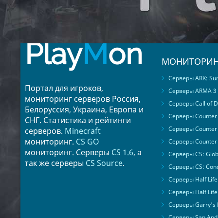
Play
M
on
МОНИТОРИН
Серверы ARK: Surv
Портал для игроков,
Серверы ARMA 3
мониторинг серверов Россия,
Серверы Call of D
Белоруссия, Украина, Европа и
Серверы Counter S
СНГ. Статистика и рейтинги
Серверы Counter 
серверов.
Minecraft
мониторинг.
CS GO
Серверы Counter 
мониторинг. Серверы
CS 1.6
, а
Серверы CS: Glob
так же серверы
CS Source
.
Серверы CS: Cond
Серверы Half Life
Серверы Half Life
Серверы Garry's
Серверы San Andr