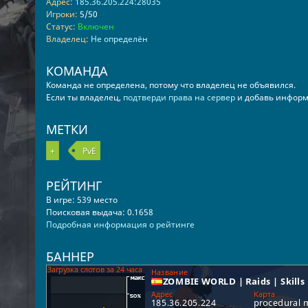
Адрес:
185.36.205.224:28035
Игроки:
5/50
Статус:
Включен
Владелец:
Не определён
КОМАНДА
Команда не определена, потому что владелец не объявился.
Если ты владелец,
подтверди права на сервер
и добавь информ
МЕТКИ
+
PvE
РЕЙТИНГ
В игре: 539 место
Поисковая выдача: 0.1658
Подробная информация о рейтинге
БАННЕР