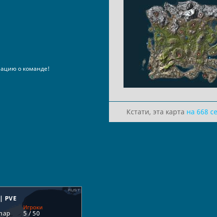
ацию о команде!
Кстати, эта карта
на 668 с