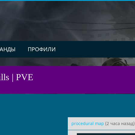
АНДЫ
ПРОФИЛИ
ls | PVE
procedural map
(2 часа назад)