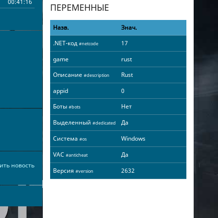
00:41:16
ПЕРЕМЕННЫЕ
Назв.
Знач.
.NET-код
17
#netcode
game
rust
Описание
Rust
#description
appid
0
Боты
Нет
#bots
Выделенный
Да
#dedicated
Система
Windows
#os
VAC
Да
#anticheat
ить новость
Версия
2632
#version