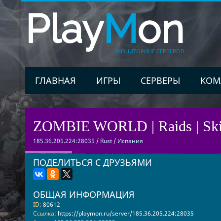
Play
M
on
МОНИТОРИНГ СЕРВЕРОВ
ГЛАВНАЯ
ИГРЫ
СЕРВЕРЫ
КОМ
ZOMBIE WORLD | Raids | Skil
185.36.205.224:28035
/
Rust
/
Испания
ПОДЕЛИТЬСЯ С ДРУЗЬЯМИ
ОБЩАЯ ИНФОРМАЦИЯ
ID:
80612
Ссылка:
https://playmon.ru/server/185.36.205.224:28035