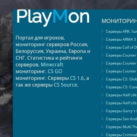
Play
M
on
МОНИТОРИН
Серверы ARK: Surv
Портал для игроков,
Серверы ARMA 3
мониторинг серверов Россия,
Серверы Call of D
Белоруссия, Украина, Европа и
Серверы Counter S
СНГ. Статистика и рейтинги
Серверы Counter 
серверов.
Minecraft
мониторинг.
CS GO
Серверы Counter 
мониторинг. Серверы
CS 1.6
, а
Серверы CS: Glob
так же серверы
CS Source
.
Серверы CS: Cond
Серверы Half Life
Серверы Half Life
Серверы Garry's
Серверы San Andr
Серверы Multi The
Серверы Criminal 