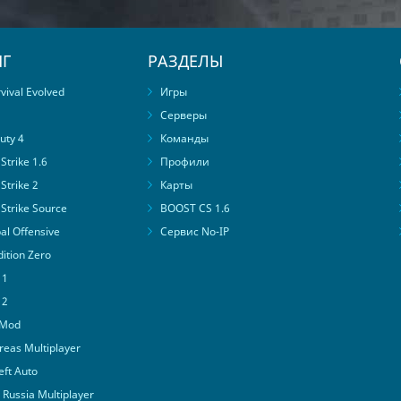
Г
РАЗДЕЛЫ
ival Evolved
Игры
Серверы
uty 4
Команды
trike 1.6
Профили
Strike 2
Карты
Strike Source
BOOST CS 1.6
al Offensive
Сервис No-IP
ition Zero
 1
 2
 Mod
eas Multiplayer
ft Auto
Russia Multiplayer