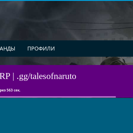
АНДЫ
ПРОФИЛИ
P | .gg/talesofnaruto
ез 563 сек.