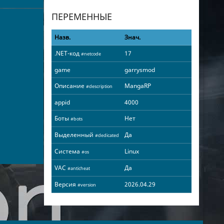
ПЕРЕМЕННЫЕ
Назв.
Знач.
.NET-код
17
#netcode
game
garrysmod
Описание
MangaRP
#description
appid
4000
Боты
Нет
#bots
Выделенный
Да
#dedicated
Система
Linux
#os
VAC
Да
#anticheat
Версия
2026.04.29
#version