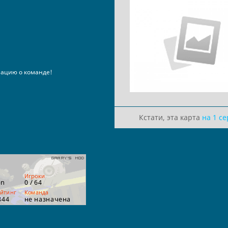
ацию о команде!
Кстати, эта карта
на 1 с