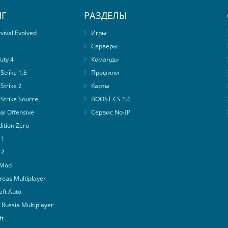
Г
РАЗДЕЛЫ
ival Evolved
Игры
Серверы
uty 4
Команды
trike 1.6
Профили
Strike 2
Карты
Strike Source
BOOST CS 1.6
al Offensive
Сервис No-IP
ition Zero
 1
 2
 Mod
eas Multiplayer
ft Auto
Russia Multiplayer
ft