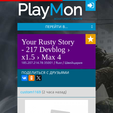
Play
M
on
МОНИТОРИНГ СЕРВЕРОВ
ПЕРЕЙТИ В...
Your Rusty Story
- 217 Devblog ›
x1.5 › Max 4
185.207.214.78:35001
/
Rust
/
Швейцария
ПОДЕЛИТЬСЯ С ДРУЗЬЯМИ
custom1169
(2 часа назад)