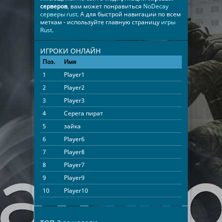
серверов
, вам может понравиться
NoDecay
серверы rust
. А для быстрой навигации по всем
меткам - используйте главную страницу
игры
Rust
.
ИГРОКИ ОНЛАЙН
Поз.
Имя
Время
1
Player1
15:44:09
2
Player2
15:23:35
3
Player3
15:11:56
4
Серега пират
11:31:18
5
зайка
08:21:19
6
Player6
07:00:54
7
Player8
05:49:36
8
Player7
05:49:19
9
Player9
05:12:57
10
Player10
05:12:42
11
nub8#YRS
04:24:26
12
arkadijovlalal
01:33:28