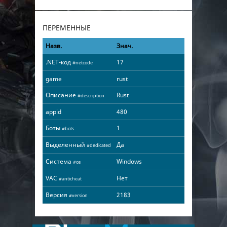
ПЕРЕМЕННЫЕ
Назв.
Знач.
.NET-код
17
#netcode
game
rust
Описание
Rust
#description
appid
480
Боты
1
#bots
Выделенный
Да
#dedicated
Система
Windows
#os
VAC
Нет
#anticheat
Версия
2183
#version