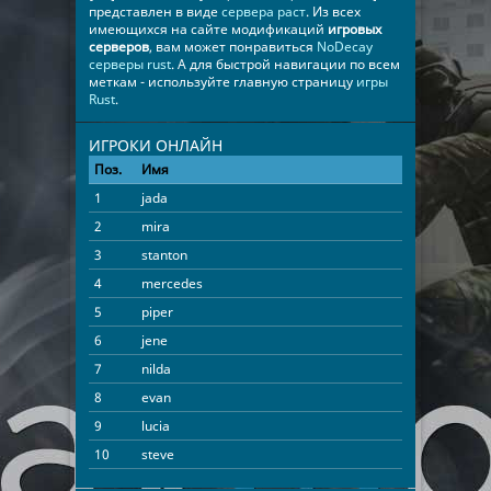
представлен в виде
сервера раст
. Из всех
имеющихся на сайте модификаций
игровых
серверов
, вам может понравиться
NoDecay
серверы rust
. А для быстрой навигации по всем
меткам - используйте главную страницу
игры
Rust
.
ИГРОКИ ОНЛАЙН
Поз.
Имя
Время
1
jada
03:09:40
2
mira
03:06:23
3
stanton
02:55:11
4
mercedes
02:34:24
5
piper
02:31:49
6
jene
01:56:50
7
nilda
01:42:31
8
evan
01:37:22
9
lucia
00:52:02
10
steve
00:23:53
11
norris
00:03:33