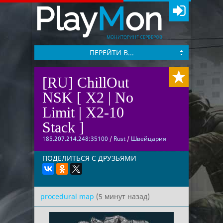
Play
M
on
МОНИТОРИНГ СЕРВЕРОВ
ПЕРЕЙТИ В...
[RU] ChillOut
NSK [ X2 | No
Limit | Х2-10
Stack ]
185.207.214.248:35100
/
Rust
/
Швейцария
ПОДЕЛИТЬСЯ С ДРУЗЬЯМИ
procedural map
(5 минут назад)