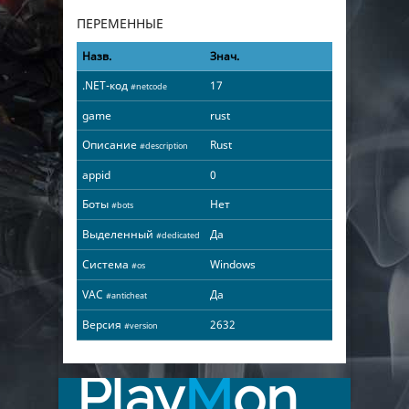
ПЕРЕМЕННЫЕ
Назв.
Знач.
.NET-код
17
#netcode
game
rust
Описание
Rust
#description
appid
0
Боты
Нет
#bots
Выделенный
Да
#dedicated
Система
Windows
#os
VAC
Да
#anticheat
Версия
2632
#version
Play
M
on