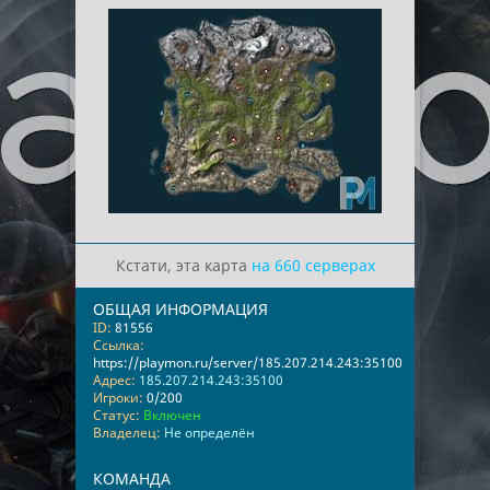
Кстати, эта карта
на 660 серверах
ОБЩАЯ ИНФОРМАЦИЯ
ID:
81556
Ссылка:
https://playmon.ru/server/185.207.214.243:35100
Адрес:
185.207.214.243:35100
Игроки:
0/200
Статус:
Включен
Владелец:
Не определён
КОМАНДА