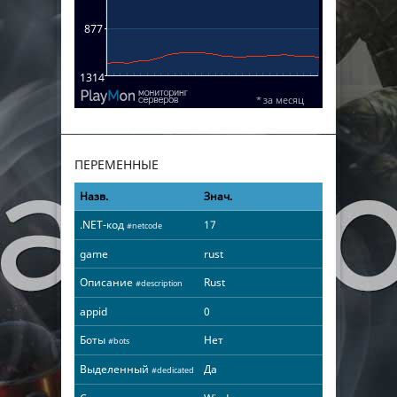
ПЕРЕМЕННЫЕ
Назв.
Знач.
.NET-код
17
#netcode
game
rust
Описание
Rust
#description
appid
0
Боты
Нет
#bots
Выделенный
Да
#dedicated