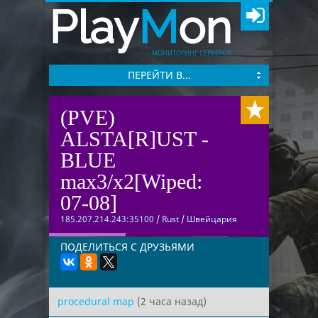
Play
M
on
МОНИТОРИНГ СЕРВЕРОВ
ПЕРЕЙТИ В...
(PVE)
ALSTA[R]UST -
BLUE
max3/x2[Wiped:
07-08]
185.207.214.243:35100
/
Rust
/
Швейцария
ПОДЕЛИТЬСЯ С ДРУЗЬЯМИ
procedural map
(2 часа назад)