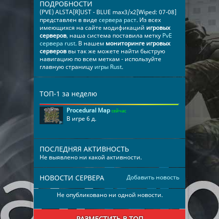
ПОДРОБНОСТИ
(PVE) ALSTA[R]UST - BLUE max3/x2[Wiped: 07-08]
представлен в виде
сервера раст
. Из всех
имеющихся на сайте модификаций
игровых
серверов
, наша система поставила метку
PvE
сервера rust
. В нашем
мониторинге игровых
серверов
вы так же можете найти быструю
навигацию по всем меткам - используйте
главную страницу
игры Rust
.
ТОП-1 за неделю
Procedural Map
сейчас
В игре 6 д.
ПОСЛЕДНЯЯ АКТИВНОСТЬ
Не выявлено ни какой активности.
НОВОСТИ СЕРВЕРА
Добавить новость
Не опубликовано ни одной новости.
РАЗМЕСТИТЬ В ТОП