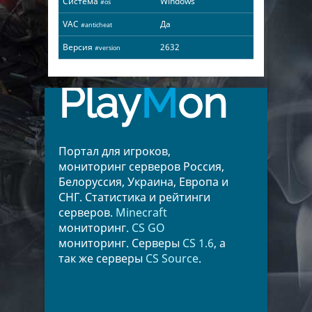
Система
Windows
#os
VAC
Да
#anticheat
Версия
2632
#version
Play
M
on
Портал для игроков,
мониторинг серверов Россия,
Белоруссия, Украина, Европа и
СНГ. Статистика и рейтинги
серверов.
Minecraft
мониторинг.
CS GO
мониторинг. Серверы
CS 1.6
, а
так же серверы
CS Source
.