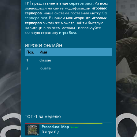
TP ] представлен в виде
сервера раст
. Из всех
имеющихся на сайте модификаций
игровых
серверов
, наша система поставила метку
Kits
сервера rust
. В нашем
мониторинге игровых
серверов
вы так же можете найти быструю
навигацию по всем меткам - используйте
главную страницу
игры Rust
.
ИГРОКИ ОНЛАЙН
Поз.
Имя
Время
1
classie
06:55:58
2
louella
00:30:17
ТОП-1 за неделю
Procedural Map
сейчас
В игре 6 д.