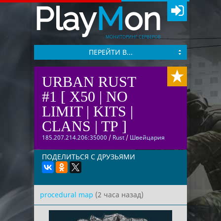
Play
M
on
МОНИТОРИНГ СЕРВЕРОВ
ПЕРЕЙТИ В...
URBAN RUST
#1 [ X50 | NO
LIMIT | KITS |
CLANS | TP ]
185.207.214.206:35000
/
Rust
/
Швейцария
ПОДЕЛИТЬСЯ С ДРУЗЬЯМИ
procedural map
(2 часа назад)