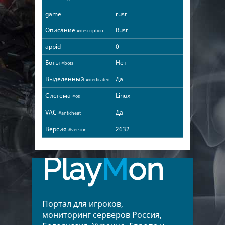
game
rust
Описание
Rust
#description
appid
0
Боты
Нет
#bots
Выделенный
Да
#dedicated
Система
Linux
#os
VAC
Да
#anticheat
Версия
2632
#version
Play
M
on
Портал для игроков,
мониторинг серверов Россия,