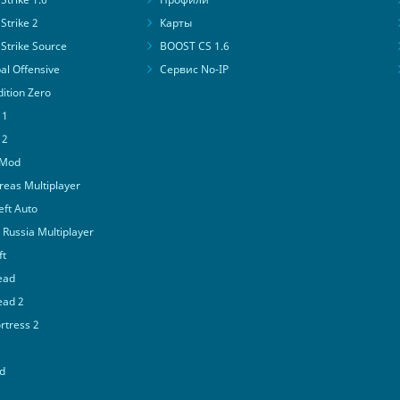
Strike 2
Карты
Strike Source
BOOST CS 1.6
al Offensive
Сервис No-IP
ition Zero
 1
 2
 Mod
eas Multiplayer
ft Auto
Russia Multiplayer
ft
ead
ead 2
tress 2
d