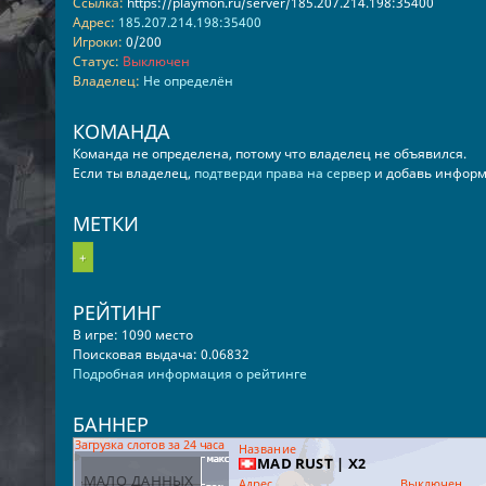
Ссылка:
https://playmon.ru/server/185.207.214.198:35400
Адрес:
185.207.214.198:35400
Игроки:
0/200
Статус:
Выключен
Владелец:
Не определён
КОМАНДА
Команда не определена, потому что владелец не объявился.
Если ты владелец,
подтверди права на сервер
и добавь информ
МЕТКИ
+
РЕЙТИНГ
В игре: 1090 место
Поисковая выдача: 0.06832
Подробная информация о рейтинге
БАННЕР