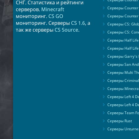
СНГ. Статистика и рейтинги
Серверы Counter 
серверов.
Minecraft
мониторинг.
CS GO
Серверы Counter 
мониторинг. Серверы
CS 1.6
, а
Серверы CS: Glob
так же серверы
CS Source
.
Серверы CS: Cond
Серверы Half Life
Серверы Half Life
Серверы Garry's
Серверы San Andr
Серверы Multi The
Серверы Criminal 
Серверы Minecra
Серверы Left 4 D
Серверы Left 4 D
Серверы Team For
Серверы Rust
Серверы Unturne