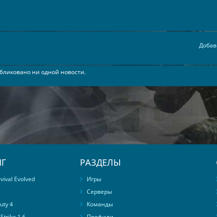
Добав
бликовано ни одной новости.
Г
РАЗДЕЛЫ
ival Evolved
Игры
Серверы
uty 4
Команды
trike 1.6
Профили