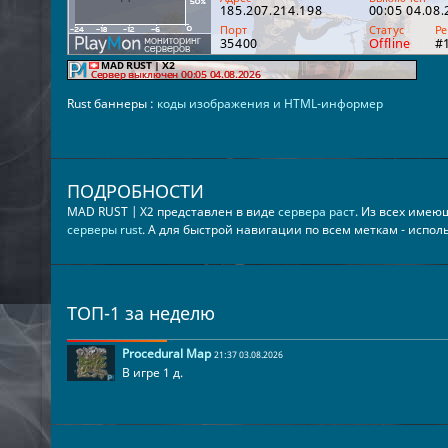
Rust баннеры :
коды изображения и HTML-информер
ПОДРОБНОСТИ
MAD RUST | X2 представлен в виде
сервера раст
. Из всех име
серверы rust
. А для быстрой навигации по всем меткам - испо
ТОП-1 за неделю
Procedural Map
21:37 03.08.2026
В игре 1 д.