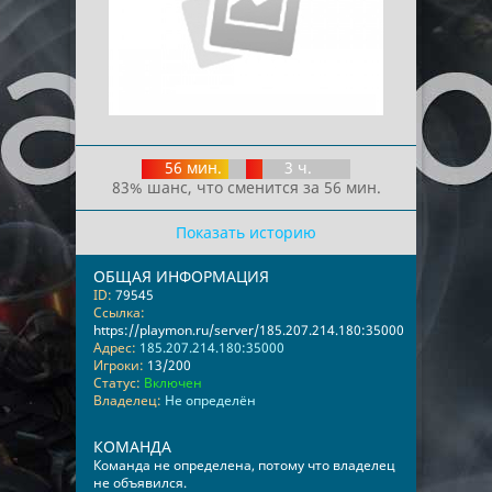
56 мин.
3 ч.
83% шанс, что сменится за 56 мин.
Показать историю
ОБЩАЯ ИНФОРМАЦИЯ
ID:
79545
Ссылка:
https://playmon.ru/server/185.207.214.180:35000
Адрес:
185.207.214.180:35000
Игроки:
13/200
Статус:
Включен
Владелец:
Не определён
КОМАНДА
Команда не определена, потому что владелец
не объявился.