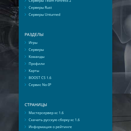
Серверы Team Fortress 2
Серверы Rust
Серверы Unturned
РАЗДЕЛЫ
Игры
Серверы
Команды
Профили
Карты
BOOST CS 1.6
Сервис No-IP
СТРАНИЦЫ
Мастерсервер кс 1.6
Скачать русскую сборку кс 1.6
Информация о рейтинге