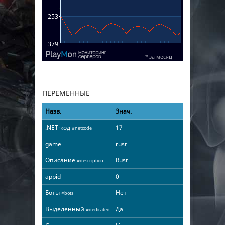
ПЕРЕМЕННЫЕ
Назв.
Знач.
.NET-код
17
#netcode
game
rust
Описание
Rust
#description
appid
0
Боты
Нет
#bots
Выделенный
Да
#dedicated