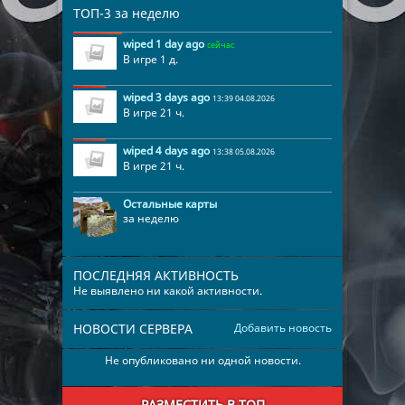
12
DedPyhto
02:44:12
ТОП-3 за неделю
13
ArTeMkA
02:36:00
wiped 1 day ago
сейчас
В игре 1 д.
wiped 3 days ago
13:39 04.08.2026
В игре 21 ч.
wiped 4 days ago
13:38 05.08.2026
В игре 21 ч.
Остальные карты
за неделю
ПОСЛЕДНЯЯ АКТИВНОСТЬ
Не выявлено ни какой активности.
НОВОСТИ СЕРВЕРА
Добавить новость
Не опубликовано ни одной новости.
РАЗМЕСТИТЬ В ТОП