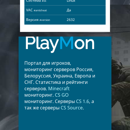
Система
Linux
#os
VAC
Да
#anticheat
Версия
2632
#version
Play
M
on
Портал для игроков,
мониторинг серверов Россия,
Белоруссия, Украина, Европа и
СНГ. Статистика и рейтинги
серверов.
Minecraft
мониторинг.
CS GO
мониторинг. Серверы
CS 1.6
, а
так же серверы
CS Source
.