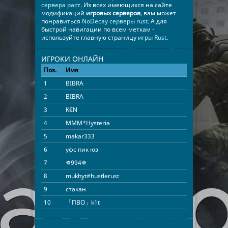
сервера раст
. Из всех имеющихся на сайте
модификаций
игровых серверов
, вам может
понравиться
NoDecay серверы rust
. А для
быстрой навигации по всем меткам -
используйте главную страницу
игры Rust
.
ИГРОКИ ОНЛАЙН
Поз.
Имя
Время
1
BIBRA
14:22:50
2
BIBRA
14:22:50
3
K€N
08:53:32
4
MMM*Hysteria
08:16:25
5
makar333
05:46:16
6
уфс пик юз
05:34:15
7
✵994✵
05:14:37
8
mukhyt#hustlerust
03:03:42
9
стакан
02:54:22
10
「ПВО」k1t
02:48:16
11
「ПВО」КЕНТ FL4MU$A
02:47:15