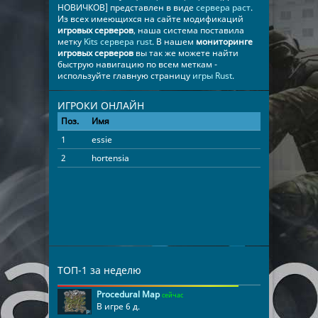
НОВИЧКОВ] представлен в виде
сервера раст
.
Из всех имеющихся на сайте модификаций
игровых серверов
, наша система поставила
метку
Kits сервера rust
. В нашем
мониторинге
игровых серверов
вы так же можете найти
быструю навигацию по всем меткам -
используйте главную страницу
игры Rust
.
ИГРОКИ ОНЛАЙН
Поз.
Имя
Время
1
essie
02:53:06
2
hortensia
00:25:13
ТОП-1 за неделю
Procedural Map
сейчас
В игре 6 д.