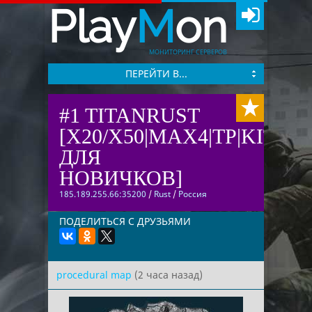
Play
M
on
МОНИТОРИНГ СЕРВЕРОВ
ПЕРЕЙТИ В...
#1 TITANRUST
[X20/X50|MAX4|TP|KITS|
ДЛЯ
НОВИЧКОВ]
185.189.255.66:35200
/
Rust
/
Россия
ПОДЕЛИТЬСЯ С ДРУЗЬЯМИ
procedural map
(2 часа назад)