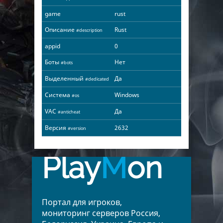
game
rust
Описание
Rust
#description
appid
0
Боты
Нет
#bots
Выделенный
Да
#dedicated
Система
Windows
#os
VAC
Да
#anticheat
Версия
2632
#version
Play
M
on
Портал для игроков,
мониторинг серверов Россия,