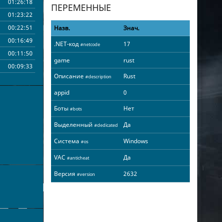
01:26:18
ПЕРЕМЕННЫЕ
01:23:22
00:22:51
Назв.
Знач.
00:16:49
.NET-код
17
#netcode
00:11:50
game
rust
00:09:33
Описание
Rust
#description
appid
0
Боты
Нет
#bots
Выделенный
Да
#dedicated
Система
Windows
#os
VAC
Да
#anticheat
Версия
2632
#version