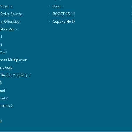
Strike 2
Карты
Strike Source
BOOST CS 1.6
al Offensive
Сервис No-IP
ition Zero
 1
 2
 Mod
eas Multiplayer
ft Auto
Russia Multiplayer
ft
ead
ead 2
tress 2
d