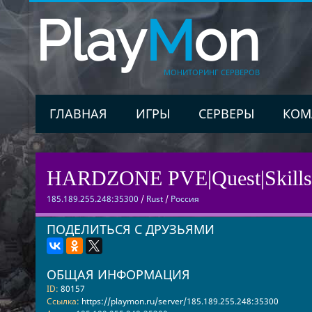
Play
M
on
МОНИТОРИНГ СЕРВЕРОВ
ГЛАВНАЯ
ИГРЫ
СЕРВЕРЫ
КОМ
HARDZONE PVE|Quest|Skills|
185.189.255.248:35300
/
Rust
/
Россия
ПОДЕЛИТЬСЯ С ДРУЗЬЯМИ
ОБЩАЯ ИНФОРМАЦИЯ
ID:
80157
Ссылка:
https://playmon.ru/server/185.189.255.248:35300