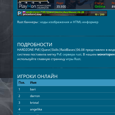
Rust баннеры :
коды изображения и HTML-информер
ПОДРОБНОСТИ
HARDZONE PVE|Quest|Skills|RaidBases|06.08 представлен в вид
система поставила метку
PvE сервера rust
. В нашем
мониторинг
используйте главную страницу
игры Rust
.
ИГРОКИ ОНЛАЙН
Поз.
Имя
1
bari
2
darron
3
kristal
4
angelika