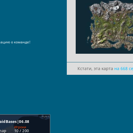
ацию о команде!
Кстати, эта карта
на 668 с