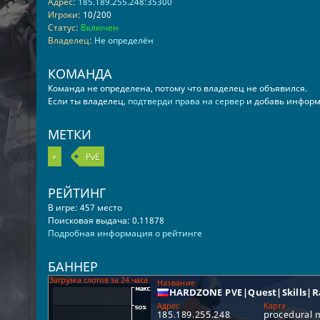
Адрес:
185.189.255.248:35300
Игроки:
10/200
Статус:
Включен
Владелец:
Не определён
КОМАНДА
Команда не определена, потому что владелец не объявился.
Если ты владелец,
подтверди права на сервер
и добавь информ
МЕТКИ
+
PvE
РЕЙТИНГ
В игре: 457 место
Поисковая выдача: 0.11878
Подробная информация о рейтинге
БАННЕР