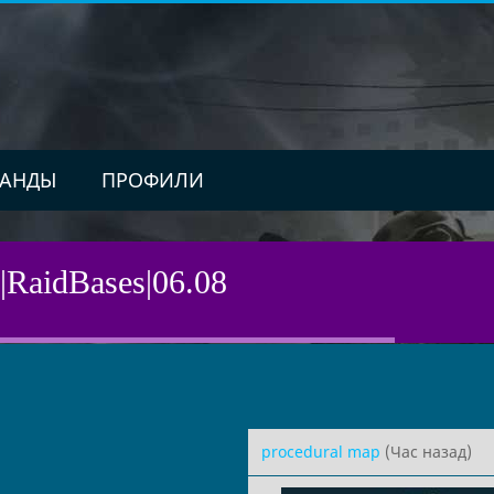
АНДЫ
ПРОФИЛИ
RaidBases|06.08
procedural map
(Час назад)