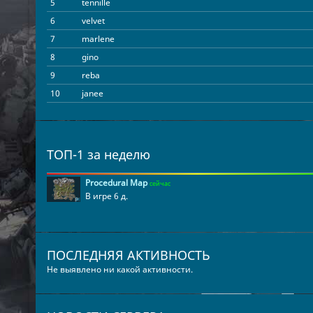
5
tennille
6
velvet
7
marlene
8
gino
9
reba
10
janee
ТОП-1 за неделю
Procedural Map
сейчас
В игре 6 д.
ПОСЛЕДНЯЯ АКТИВНОСТЬ
Не выявлено ни какой активности.