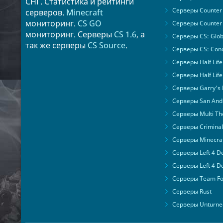
СНГ. Статистика и рейтинги
Серверы Counter 
серверов.
Minecraft
мониторинг.
CS GO
Серверы Counter 
мониторинг. Серверы
CS 1.6
, а
Серверы CS: Glob
так же серверы
CS Source
.
Серверы CS: Cond
Серверы Half Life
Серверы Half Life
Серверы Garry's
Серверы San Andr
Серверы Multi The
Серверы Criminal 
Серверы Minecra
Серверы Left 4 D
Серверы Left 4 D
Серверы Team For
Серверы Rust
Серверы Unturne