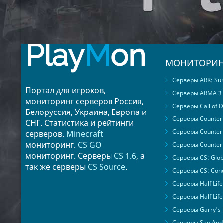
Play
M
on
МОНИТОРИН
Серверы ARK: Surv
Портал для игроков,
Серверы ARMA 3
мониторинг серверов Россия,
Серверы Call of D
Белоруссия, Украина, Европа и
Серверы Counter S
СНГ. Статистика и рейтинги
Серверы Counter 
серверов.
Minecraft
мониторинг.
CS GO
Серверы Counter 
мониторинг. Серверы
CS 1.6
, а
Серверы CS: Glob
так же серверы
CS Source
.
Серверы CS: Cond
Серверы Half Life
Серверы Half Life
Серверы Garry's
Серверы San Andr