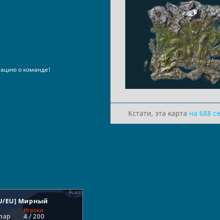
ацию о команде!
Кстати, эта карта
на 688 с