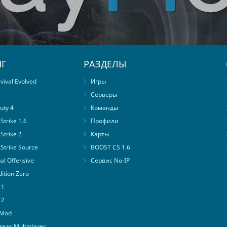
Г
РАЗДЕЛЫ
ival Evolved
Игры
Серверы
uty 4
Команды
trike 1.6
Профили
Strike 2
Карты
Strike Source
BOOST CS 1.6
al Offensive
Сервис No-IP
ition Zero
 1
 2
 Mod
eas Multiplayer