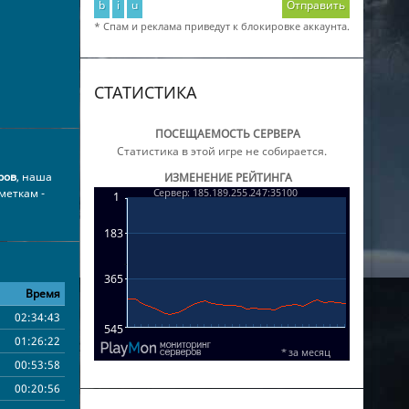
b
i
u
Отправить
* Спам и реклама приведут к блокировке аккаунта.
СТАТИСТИКА
ПОСЕЩАЕМОСТЬ СЕРВЕРА
Статистика в этой игре не собирается.
ров
, наша
ИЗМЕНЕНИЕ РЕЙТИНГА
меткам -
Время
02:34:43
01:26:22
00:53:58
00:20:56