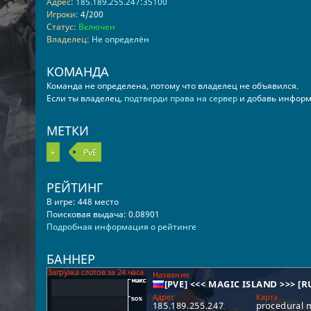
Адрес:
185.189.255.247:35100
Игроки:
4/200
Статус:
Включен
Владелец:
Не определён
КОМАНДА
Команда не определена, потому что владелец не объявился.
Если ты владелец,
подтверди права на сервер
и добавь информ
МЕТКИ
+
PvE
РЕЙТИНГ
В игре: 448 место
Поисковая выдача: 0.08901
Подробная информация о рейтинге
БАННЕР