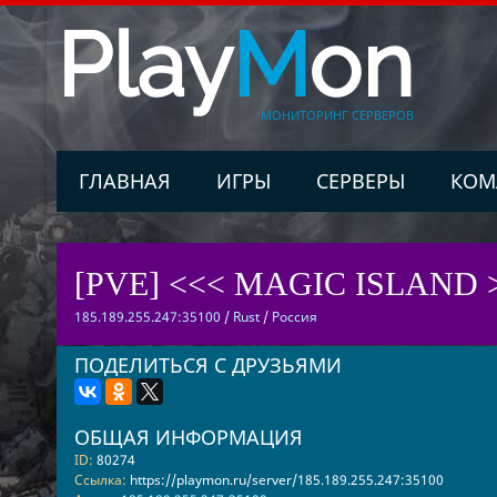
Play
M
on
МОНИТОРИНГ СЕРВЕРОВ
ГЛАВНАЯ
ИГРЫ
СЕРВЕРЫ
КОМ
[PVE] <<< MAGIC ISLAND 
185.189.255.247:35100
/
Rust
/
Россия
ПОДЕЛИТЬСЯ С ДРУЗЬЯМИ
ОБЩАЯ ИНФОРМАЦИЯ
ID:
80274
Ссылка:
https://playmon.ru/server/185.189.255.247:35100