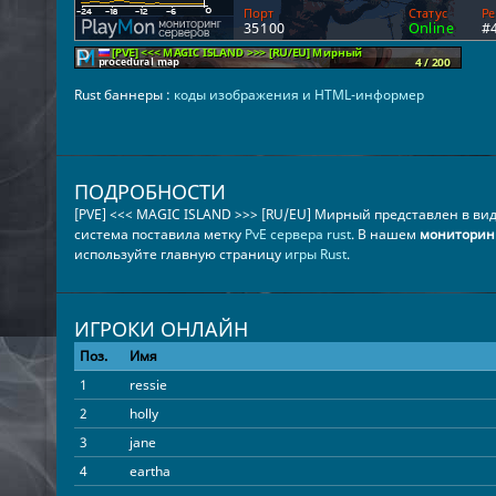
Rust баннеры :
коды изображения и HTML-информер
ПОДРОБНОСТИ
[PVE] <<< MAGIC ISLAND >>> [RU/EU] Мирный представлен в ви
система поставила метку
PvE сервера rust
. В нашем
мониторинг
используйте главную страницу
игры Rust
.
ИГРОКИ ОНЛАЙН
Поз.
Имя
1
ressie
2
holly
3
jane
4
eartha