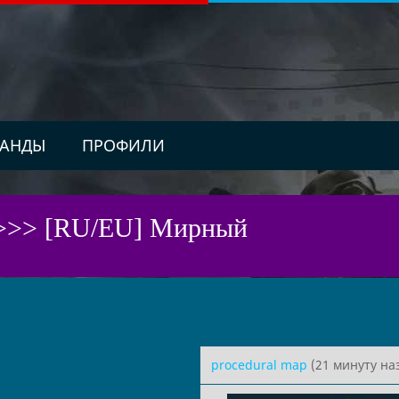
АНДЫ
ПРОФИЛИ
>>> [RU/EU] Мирный
procedural map
(21 минуту на