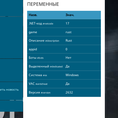
ПЕРЕМЕННЫЕ
Назв.
Знач.
.NET-код
17
#netcode
game
rust
Описание
Rust
#description
appid
0
Боты
Нет
#bots
Выделенный
Да
#dedicated
Система
Windows
#os
VAC
Да
#anticheat
ить новость
Версия
2632
#version