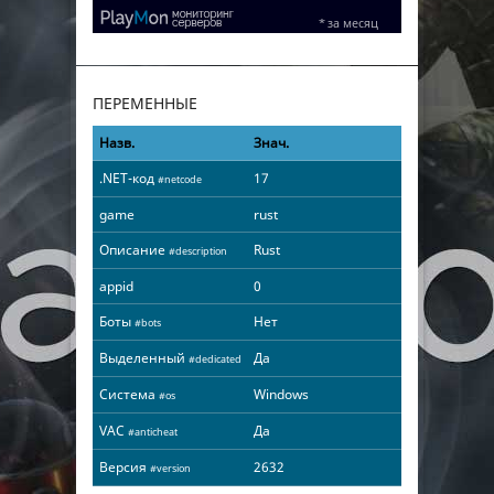
ПЕРЕМЕННЫЕ
Назв.
Знач.
.NET-код
17
#netcode
game
rust
Описание
Rust
#description
appid
0
Боты
Нет
#bots
Выделенный
Да
#dedicated
Система
Windows
#os
VAC
Да
#anticheat
Версия
2632
#version