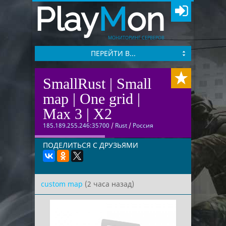
Play
M
on
МОНИТОРИНГ СЕРВЕРОВ
ПЕРЕЙТИ В...
SmallRust | Small
map | One grid |
Max 3 | X2
185.189.255.246:35700
/
Rust
/
Россия
ПОДЕЛИТЬСЯ С ДРУЗЬЯМИ
custom map
(2 часа назад)