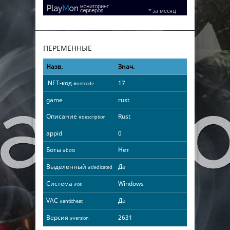
ПЕРЕМЕННЫЕ
Назв.
Знач.
.NET-код
17
#netcode
game
rust
Описание
Rust
#description
appid
0
Боты
Нет
#bots
Выделенный
Да
#dedicated
Система
Windows
#os
VAC
Да
#anticheat
Версия
2631
#version