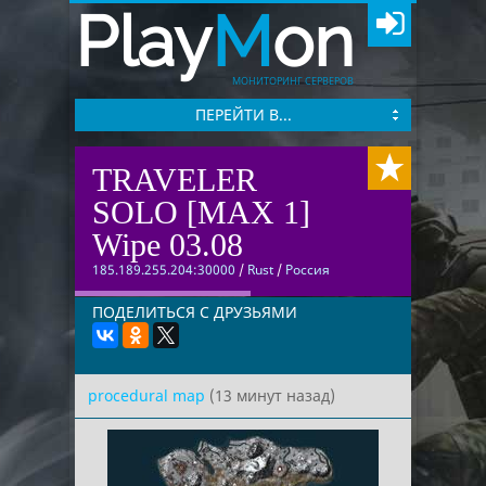
Play
M
on
МОНИТОРИНГ СЕРВЕРОВ
ПЕРЕЙТИ В...
TRAVELER
SOLO [MAX 1]
Wipe 03.08
185.189.255.204:30000
/
Rust
/
Россия
ПОДЕЛИТЬСЯ С ДРУЗЬЯМИ
procedural map
(13 минут назад)