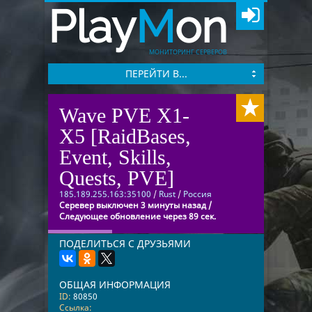
Play
M
on
МОНИТОРИНГ СЕРВЕРОВ
ПЕРЕЙТИ В...
Wave PVE Х1-
Х5 [RaidBases,
Event, Skills,
Quests, PVE]
185.189.255.163:35100
/
Rust
/
Россия
Серевер выключен 3 минуты назад /
Следующее обновление через 89 сек.
ПОДЕЛИТЬСЯ С ДРУЗЬЯМИ
ОБЩАЯ ИНФОРМАЦИЯ
ID:
80850
Ссылка: