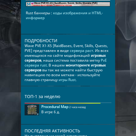
Rust баннеры :
коды изображения и HTML-
информер
ПОДРОБНОСТИ
Wave PVE Х1-Х5 [RaidBases, Event, Skills, Quests,
PVE] представлен в виде
сервера раст
. Из всех
имеющихся на сайте модификаций
игровых
серверов
, наша система поставила метку
PvE
сервера rust
. В нашем
мониторинге игровых
серверов
вы так же можете найти быструю
навигацию по всем меткам - используйте
главную страницу
игры Rust
.
ТОП-1 за неделю
Procedural Map
2 часа назад
В игре 6 д.
ПОСЛЕДНЯЯ АКТИВНОСТЬ
Не выявлено ни какой активности.