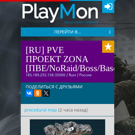
Play
M
on
МОНИТОРИНГ СЕРВЕРОВ
ПЕРЕЙТИ В...
[RU] PVE
ПРОЕКТ ZONA
[ПВЕ/NoRaid/Boss/Base/Co
185.189.255.158:35000
/
Rust
/
Россия
ПОДЕЛИТЬСЯ С ДРУЗЬЯМИ
procedural map
(2 часа назад)