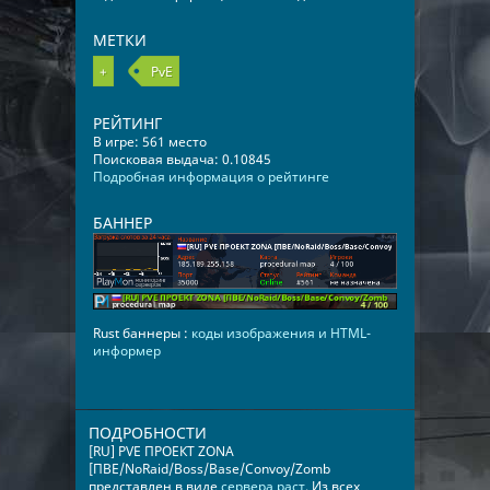
МЕТКИ
+
PvE
РЕЙТИНГ
В игре: 561 место
Поисковая выдача: 0.10845
Подробная информация о рейтинге
БАННЕР
Rust баннеры :
коды изображения и HTML-
информер
ПОДРОБНОСТИ
[RU] PVE ПРОЕКТ ZONA
[ПВЕ/NoRaid/Boss/Base/Convoy/Zomb
представлен в виде
сервера раст
. Из всех