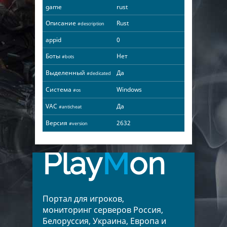
game
rust
Описание
Rust
#description
appid
0
Боты
Нет
#bots
Выделенный
Да
#dedicated
Система
Windows
#os
VAC
Да
#anticheat
Версия
2632
#version
Play
M
on
Портал для игроков,
мониторинг серверов Россия,
Белоруссия, Украина, Европа и