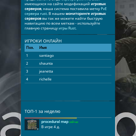
имеющихся на сайте модификаций
игровых
серверов
, наша система поставила метку
PvE
сервера rust
. В нашем
мониторинге игровых
серверов
вы так же можете найти быструю
навигацию по всем меткам - используйте
главную страницу
игры Rust
.
ИГРОКИ ОНЛАЙН
Поз.
Имя
Время
1
santiago
05:02:09
2
shaunta
04:59:48
3
jeanetta
02:34:09
4
richelle
00:10:39
ТОП-1 за неделю
procedural map
сейчас
В игре 4 д.