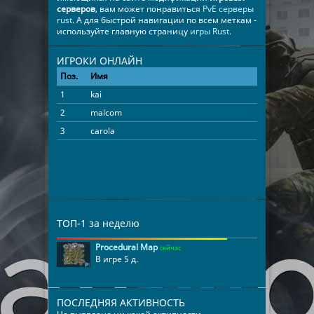
серверов
, вам может понравиться
PvE серверы
rust
. А для быстрой навигации по всем меткам -
используйте главную страницу
игры Rust
.
ИГРОКИ ОНЛАЙН
Поз.
Имя
Время
1
kai
10:45:58
2
malcom
07:16:56
3
carola
03:45:36
ТОП-1 за неделю
Procedural Map
сейчас
В игре 5 д.
ПОСЛЕДНЯЯ АКТИВНОСТЬ