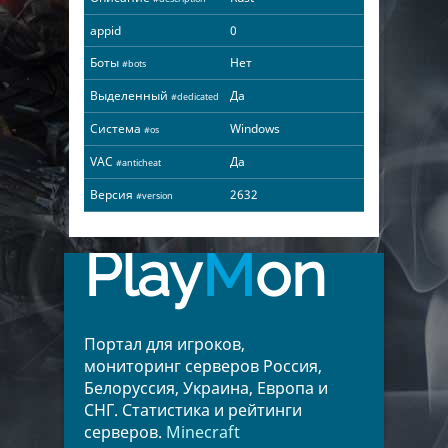
appid
0
Боты
Нет
#bots
Выделенный
Да
#dedicated
Система
Windows
#os
VAC
Да
#anticheat
Версия
2632
#version
Play
M
on
Портал для игроков,
мониторинг серверов Россия,
Белоруссия, Украина, Европа и
СНГ. Статистика и рейтинги
серверов.
Minecraft