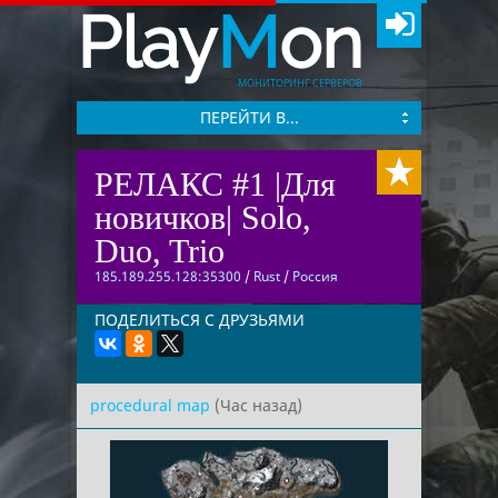
Play
M
on
МОНИТОРИНГ СЕРВЕРОВ
ПЕРЕЙТИ В...
РЕЛАКС #1 |Для
новичков| Solo,
Duo, Trio
185.189.255.128:35300
/
Rust
/
Россия
ПОДЕЛИТЬСЯ С ДРУЗЬЯМИ
procedural map
(Час назад)