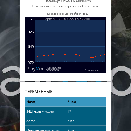
ПОСЕЩАЕМОСТЬ СЕРВЕРА
Статистика в этой игре не собирается.
ИЗМЕНЕНИЕ РЕЙТИНГА
ПЕРЕМЕННЫЕ
Назв.
Знач.
.NET-код
17
#netcode
game
rust
Описание
Rust
#description