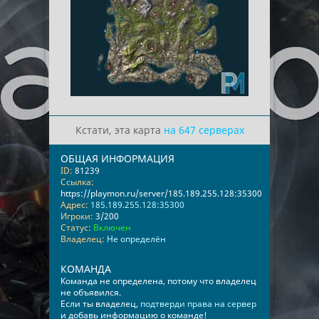
Кстати, эта карта
на 647 серверах
ОБЩАЯ ИНФОРМАЦИЯ
ID:
81239
Ссылка:
https://playmon.ru/server/185.189.255.128:35300
Адрес:
185.189.255.128:35300
Игроки:
3/200
Статус:
Включен
Владелец:
Не определён
КОМАНДА
Команда не определена, потому что владелец
не объявился.
Если ты владелец,
подтверди права на сервер
и добавь информацию о команде!