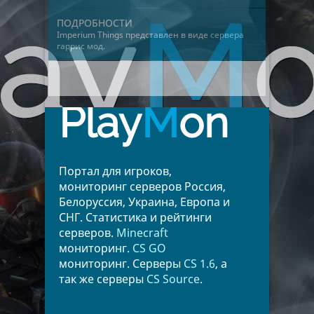
ПОДРОБНОСТИ
Imperium Things представлен в виде
сервера
гаррис мод
.
Play
M
on
Портал для игроков,
мониторинг серверов Россия,
Белоруссия, Украина, Европа и
СНГ. Статистика и рейтинги
серверов.
Minecraft
мониторинг.
CS GO
мониторинг. Серверы
CS 1.6
, а
так же серверы
CS Source
.