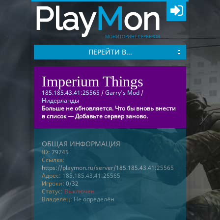
Play
M
on
МОНИТОРИНГ СЕРВЕРОВ
ПЕРЕЙТИ В...
Imperium Things
185.185.43.41:25565
/
Garry's Mod
/
Нидерланды
Больше не обновляется. Что бы вновь внести
в список — Добавьте сервер заново.
ОБЩАЯ ИНФОРМАЦИЯ
ID:
79745
Ссылка:
https://playmon.ru/server/185.185.43.41:25565
Адрес:
185.185.43.41:25565
Игроки:
0/32
Статус:
Выключен
Владелец:
Не определён