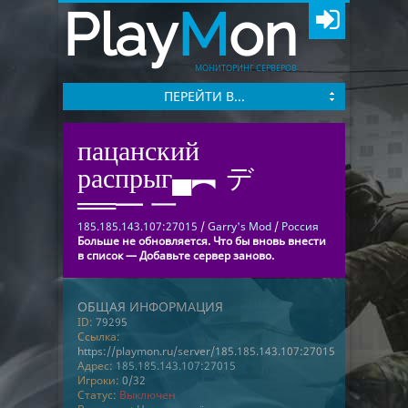
Play
M
on
МОНИТОРИНГ СЕРВЕРОВ
ПЕРЕЙТИ В...
пацанский
распрыг▄︻ デ
══━ 一
185.185.143.107:27015
/
Garry's Mod
/
Россия
Больше не обновляется. Что бы вновь внести
в список — Добавьте сервер заново.
ОБЩАЯ ИНФОРМАЦИЯ
ID:
79295
Ссылка:
https://playmon.ru/server/185.185.143.107:27015
Адрес:
185.185.143.107:27015
Игроки:
0/32
Статус:
Выключен