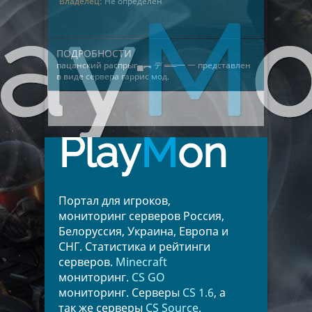
Владелец:
Не определён
ПОДРОБНОСТИ
пацанский распрыг▄︻ デ ══━ 一 представлен
в виде
сервера гаррис мод
.
Play
M
on
Портал для игроков,
мониторинг серверов Россия,
Белоруссия, Украина, Европа и
СНГ. Статистика и рейтинги
серверов.
Minecraft
мониторинг.
CS GO
мониторинг. Серверы
CS 1.6
, а
так же серверы
CS Source
.