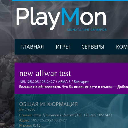
Play
M
on
МОНИТОРИНГ СЕРВЕРОВ
ГЛАВНАЯ
ИГРЫ
СЕРВЕРЫ
КОМ
new allwar test
185.125.205.105:2427
/
ARMA 3
/
Болгария
Больше не обновляется. Что бы вновь внести в список — Добав
ОБЩАЯ ИНФОРМАЦИЯ
ID:
79635
Ссылка:
https://playmon.ru/server/185.125.205.105:2427
Адрес:
185.125.205.105:2427
Игроки:
0/10