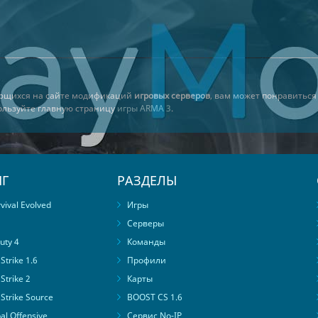
еющихся на сайте модификаций
игровых серверов
, вам может понравитьс
пользуйте главную страницу
игры ARMA 3
.
Г
РАЗДЕЛЫ
ival Evolved
Игры
Серверы
uty 4
Команды
trike 1.6
Профили
Strike 2
Карты
Strike Source
BOOST CS 1.6
al Offensive
Сервис No-IP