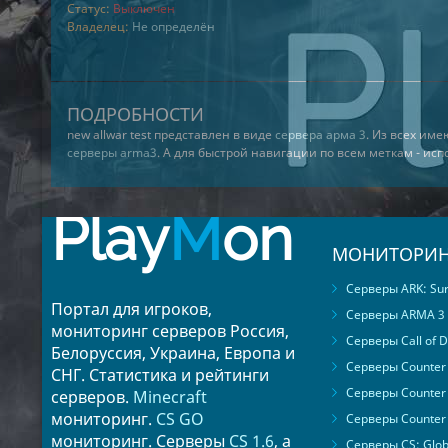
Статус:
Выключен
Владелец:
Не определён
ПОДРОБНОСТИ
new allwar test представлен в виде
сервера арма 3
. Из всех им
серверы arma3
. А для быстрой навигации по всем меткам - ис
Play
M
on
МОНИТОРИН
Серверы ARK: Surv
Портал для игроков,
Серверы ARMA 3
мониторинг серверов Россия,
Серверы Call of D
Белоруссия, Украина, Европа и
Серверы Counter S
СНГ. Статистика и рейтинги
Серверы Counter 
серверов.
Minecraft
мониторинг.
CS GO
Серверы Counter 
мониторинг. Серверы
CS 1.6
, а
Серверы CS: Glob