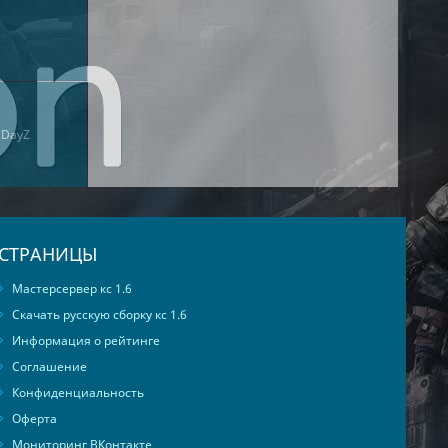
я
DayZ
СТРАНИЦЫ
Мастерсервер кс 1.6
Скачать русскую сборку кс 1.6
Информация о рейтинге
Соглашение
Конфиденциальность
Оферта
Мониторинг ВКонтакте