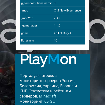
g_compassShowEnemies
0
_mod
C4S New Experience
_modVer
2.3.0
_gsmanager
1.1.0
game
Call of Duty 4
Боты
10
#bots
Play
M
on
Портал для игроков,
мониторинг серверов Россия,
Белоруссия, Украина, Европа и
СНГ. Статистика и рейтинги
серверов.
Minecraft
мониторинг.
CS GO