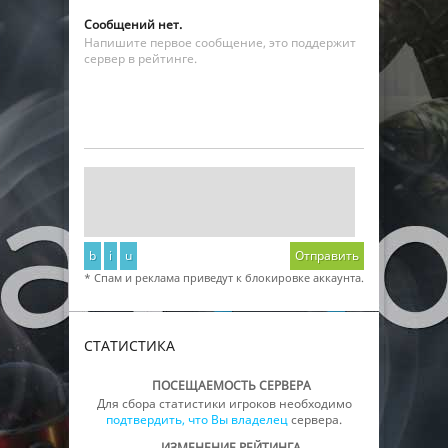
Сообщений нет.
Напишите первое сообщение, это поддержит
сервер в рейтинге.
b
i
u
Отправить
* Спам и реклама приведут к блокировке аккаунта.
СТАТИСТИКА
ПОСЕЩАЕМОСТЬ СЕРВЕРА
Для сбора статистики игроков необходимо
подтвердить, что Вы владелец
сервера.
ИЗМЕНЕНИЕ РЕЙТИНГА