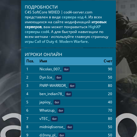
ПОДРОБНОСТИ
C4S SoftCore MIXED | cod4-server.com
представлен в виде
сервера код 4
. Из всех
имеющихся на сайте модификаций
игровых
серверов
, вам может понравиться
HighXP
серверы cod4
. А для быстрой навигации по
всем меткам - используйте главную страницу
игры Call of Duty 4: Modern Warfare
.
ИГРОКИ ОНЛАЙН
Поз.
Имя
Счет
Время
1
Nicolas_007_
90
00:03:22
бот
2
Dyn Ice_
50
00:03:22
бот
3
FNRP-WARRIOR_
80
00:03:22
бот
4
ben_indian78_
20
00:03:22
бот
5
japiioy_
40
00:03:22
бот
6
Whatzup_
70
00:03:22
бот
7
vTEC_
80
00:03:22
бот
8
midniq6sense_
50
00:03:22
бот
9
d.0nny_pl_
50
00:03:22
бот