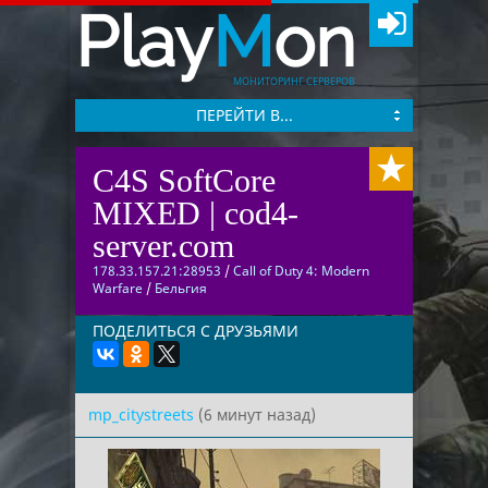
Play
M
on
МОНИТОРИНГ СЕРВЕРОВ
ПЕРЕЙТИ В...
C4S SoftCore
MIXED | cod4-
server.com
178.33.157.21:28953
/
Call of Duty 4: Modern
Warfare
/
Бельгия
ПОДЕЛИТЬСЯ С ДРУЗЬЯМИ
mp_citystreets
(6 минут назад)