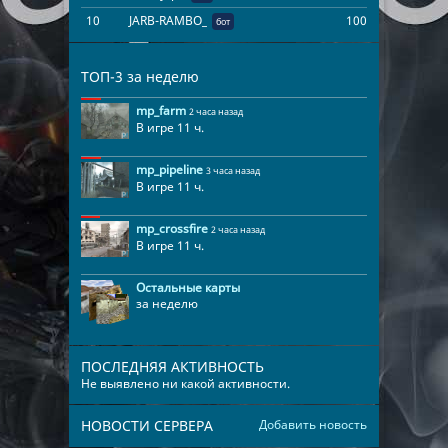
10
JARB-RAMBO_
100
00:03:22
бот
ТОП-3 за неделю
mp_farm
2 часа назад
В игре 11 ч.
mp_pipeline
3 часа назад
В игре 11 ч.
mp_crossfire
2 часа назад
В игре 11 ч.
Остальные карты
за неделю
ПОСЛЕДНЯЯ АКТИВНОСТЬ
Не выявлено ни какой активности.
НОВОСТИ СЕРВЕРА
Добавить новость