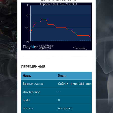
ПЕРЕМЕННЫЕ
Назв.
Знач.
Версия
CoD4 X - linux-i386-custom build 0 Aug
#version
shortversion
-
build
0
branch
no-branch