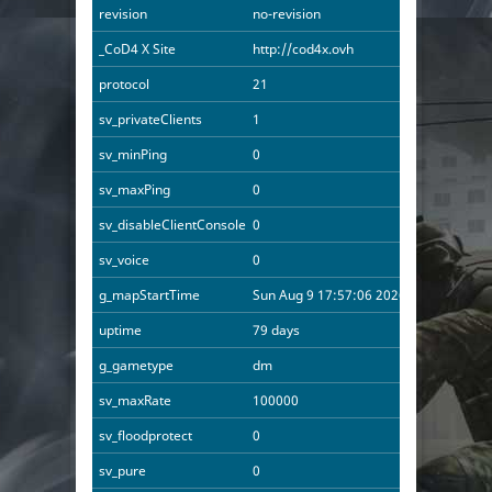
revision
no-revision
_CoD4 X Site
http://cod4x.ovh
protocol
21
sv_privateClients
1
sv_minPing
0
sv_maxPing
0
sv_disableClientConsole
0
sv_voice
0
g_mapStartTime
Sun Aug 9 17:57:06 2026
uptime
79 days
g_gametype
dm
sv_maxRate
100000
sv_floodprotect
0
sv_pure
0