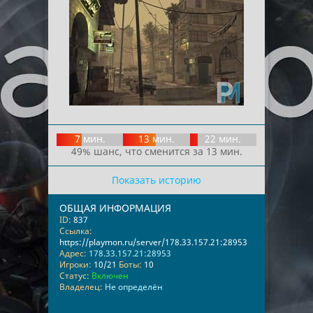
7 мин.
13 мин.
22 мин.
49% шанс, что сменится за 13 мин.
Показать историю
ОБЩАЯ ИНФОРМАЦИЯ
ID:
837
Ссылка:
https://playmon.ru/server/178.33.157.21:28953
Адрес:
178.33.157.21:28953
Игроки:
10/21
Боты:
10
Статус:
Включен
Владелец:
Не определён