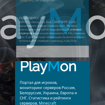
Владелец:
Не определён
ПОДРОБНОСТИ
[UA/EU] Liberty | x2 Duo | MAP WIPE 25.06
представлен в виде
сервера раст
. Из всех
имеющихся на сайте модификаций
игровых
серверов
, вам может понравиться
Kits серверы
rust
. А для быстрой навигации по всем меткам -
используйте главную страницу
игры Rust
.
Play
M
on
Портал для игроков,
мониторинг серверов Россия,
Белоруссия, Украина, Европа и
СНГ. Статистика и рейтинги
серверов.
Minecraft