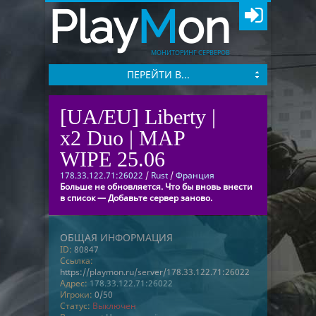
Play
M
on
МОНИТОРИНГ СЕРВЕРОВ
ПЕРЕЙТИ В...
[UA/EU] Liberty |
x2 Duo | MAP
WIPE 25.06
178.33.122.71:26022
/
Rust
/
Франция
Больше не обновляется. Что бы вновь внести
в список — Добавьте сервер заново.
ОБЩАЯ ИНФОРМАЦИЯ
ID:
80847
Ссылка:
https://playmon.ru/server/178.33.122.71:26022
Адрес:
178.33.122.71:26022
Игроки:
0/50
Статус:
Выключен