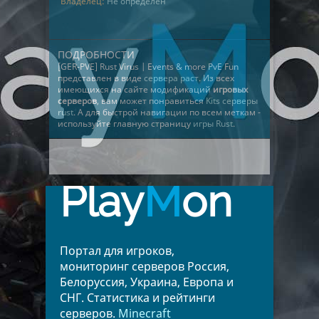
Владелец:
Не определён
ПОДРОБНОСТИ
[GER-PVE] Rust Virus | Events & more PvE Fun
представлен в виде
сервера раст
. Из всех
имеющихся на сайте модификаций
игровых
серверов
, вам может понравиться
Kits серверы
rust
. А для быстрой навигации по всем меткам -
используйте главную страницу
игры Rust
.
Play
M
on
Портал для игроков,
мониторинг серверов Россия,
Белоруссия, Украина, Европа и
СНГ. Статистика и рейтинги
серверов.
Minecraft