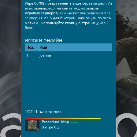
Wipe 06/08 представлен в виде
сервера раст
. Из
всех имеющихся на сайте модификаций
игровых серверов
, вам может понравиться
Kits
серверы rust
. А для быстрой навигации по всем
меткам - используйте главную страницу
игры
Rust
.
ИГРОКИ ОНЛАЙН
Поз.
Имя
Время
1
joanna
00:37:26
ТОП-1 за неделю
Procedural Map
сейчас
В игре 6 д.