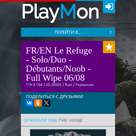
Play
M
on
МОНИТОРИНГ СЕРВЕРОВ
ПЕРЕЙТИ В...
FR/EN Le Refuge
- Solo/Duo -
Débutants/Noob -
Full Wipe 06/08
176.9.104.120:28005
/
Rust
/
Германия
ПОДЕЛИТЬСЯ С ДРУЗЬЯМИ
procedural map
(Час назад)