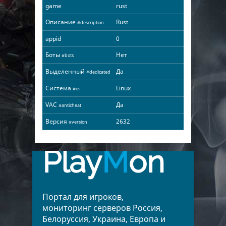
game
rust
Описание
Rust
#description
appid
0
Боты
Нет
#bots
Выделенный
Да
#dedicated
Система
Linux
#os
VAC
Да
#anticheat
Версия
2632
#version
Play
M
on
Портал для игроков,
мониторинг серверов Россия,
Белоруссия, Украина, Европа и