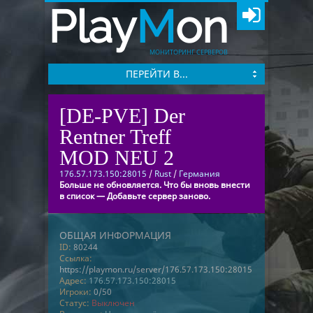
Play
M
on
МОНИТОРИНГ СЕРВЕРОВ
ПЕРЕЙТИ В...
[DE-PVE] Der
Rentner Treff
MOD NEU 2
176.57.173.150:28015
/
Rust
/
Германия
Больше не обновляется. Что бы вновь внести
в список — Добавьте сервер заново.
ОБЩАЯ ИНФОРМАЦИЯ
ID:
80244
Ссылка:
https://playmon.ru/server/176.57.173.150:28015
Адрес:
176.57.173.150:28015
Игроки:
0/50
Статус:
Выключен