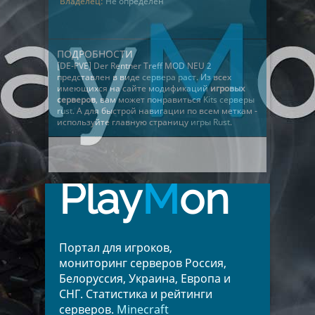
Владелец:
Не определён
ПОДРОБНОСТИ
[DE-PVE] Der Rentner Treff MOD NEU 2
представлен в виде
сервера раст
. Из всех
имеющихся на сайте модификаций
игровых
серверов
, вам может понравиться
Kits серверы
rust
. А для быстрой навигации по всем меткам -
используйте главную страницу
игры Rust
.
Play
M
on
Портал для игроков,
мониторинг серверов Россия,
Белоруссия, Украина, Европа и
СНГ. Статистика и рейтинги
серверов.
Minecraft