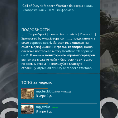
Call of Duty 4: Modern Warfare баннеры :
коды
изображения и HTML-информер
ПОДРОБНОСТИ
....:::: SuperSport | Team Deathmatch | Promod | |
Sponsored by www.iceops.co ::::.... представлен в
виде
сервера код 4
. Из всех имеющихся на
сайте модификаций
игровых серверов
, наша
система поставила метку
Deathmatch сервера
cod4
. В нашем
мониторинге игровых серверов
вы так же можете найти быструю навигацию
по всем меткам - используйте главную
страницу
игры Call of Duty 4: Modern Warfare
.
ТОП-3 за неделю
mp_backlot
25 минут назад
В игре 2 д.
mp_strike
сейчас
В игре 2 д.