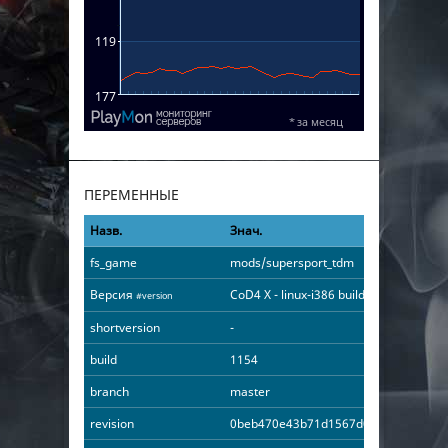
ПЕРЕМЕННЫЕ
Назв.
Знач.
fs_game
mods/supersport_tdm
Версия
CoD4 X - linux-i386 build 1154 May 1 2
#version
shortversion
-
build
1154
branch
master
revision
0beb470e43b71d1567d068518a61f80