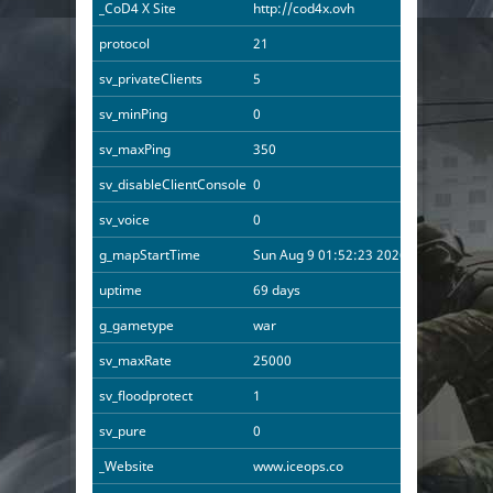
_CoD4 X Site
http://cod4x.ovh
protocol
21
sv_privateClients
5
sv_minPing
0
sv_maxPing
350
sv_disableClientConsole
0
sv_voice
0
g_mapStartTime
Sun Aug 9 01:52:23 2026
uptime
69 days
g_gametype
war
sv_maxRate
25000
sv_floodprotect
1
sv_pure
0
_Website
www.iceops.co