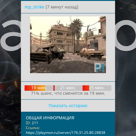
mp_strike
(7 минут назад)
19 мин.
21 мин.
25 мин.
71% шанс, что сменится за 19 мин.
Показать историю
ОБЩАЯ ИНФОРМАЦИЯ
ID:
211
Ссылка:
https://playmon.ru/server/176.31.25.80:28838