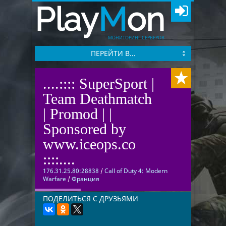
Play
M
on
МОНИТОРИНГ СЕРВЕРОВ
ПЕРЕЙТИ В...
....:::: SuperSport |
Team Deathmatch
| Promod | |
Sponsored by
www.iceops.co
::::....
176.31.25.80:28838
/
Call of Duty 4: Modern
Warfare
/
Франция
ПОДЕЛИТЬСЯ С ДРУЗЬЯМИ