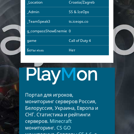
_Location
Croatia/Zagreb
_Admin
SS & IceOps
_TeamSpeak3
ts.iceops.co
g_compassShowEnemies
0
game
Call of Duty 4
Боты
Нет
#bots
Play
M
on
Портал для игроков,
мониторинг серверов Россия,
Белоруссия, Украина, Европа и
СНГ. Статистика и рейтинги
серверов.
Minecraft
мониторинг.
CS GO