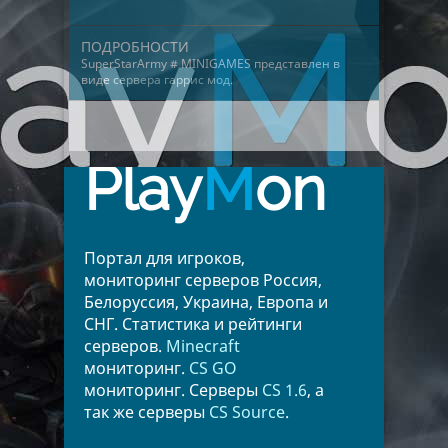
ПОДРОБНОСТИ
SuperStarArmy # MINIGAMES представлен в
виде
сервера гаррис мод
.
Play
M
on
Портал для игроков,
мониторинг серверов Россия,
Белоруссия, Украина, Европа и
СНГ. Статистика и рейтинги
серверов.
Minecraft
мониторинг.
CS GO
мониторинг. Серверы
CS 1.6
, а
так же серверы
CS Source
.