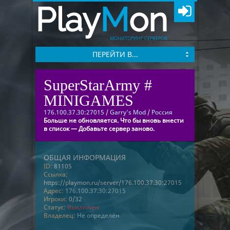
Play
M
on
МОНИТОРИНГ СЕРВЕРОВ
ПЕРЕЙТИ В...
SuperStarArmy #
MINIGAMES
176.100.37.30:27015
/
Garry's Mod
/
Россия
Больше не обновляется. Что бы вновь внести
в список — Добавьте сервер заново.
ОБЩАЯ ИНФОРМАЦИЯ
ID:
81105
Ссылка:
https://playmon.ru/server/176.100.37.30:27015
Адрес:
176.100.37.30:27015
Игроки:
0/32
Статус:
Выключен
Владелец:
Не определён