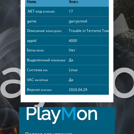
Назв.
Знач.
.NET-код
17
#netcode
game
garrysmod
Описание
Trouble in Terrorist Town
#description
appid
4000
Боты
Нет
#bots
Выделенный
Да
#dedicated
Система
Linux
#os
VAC
Да
#anticheat
Версия
2026.04.29
#version
Play
M
on