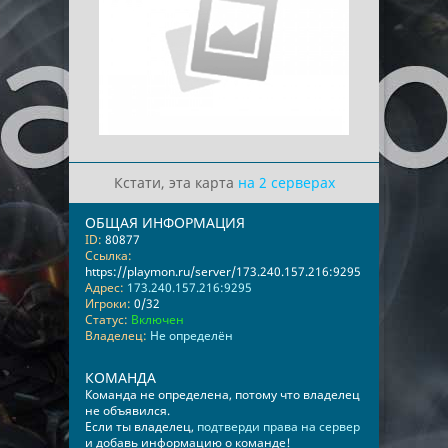
Кстати, эта карта
на 2 серверах
ОБЩАЯ ИНФОРМАЦИЯ
ID:
80877
Ссылка:
https://playmon.ru/server/173.240.157.216:9295
Адрес:
173.240.157.216:9295
Игроки:
0/32
Статус:
Включен
Владелец:
Не определён
КОМАНДА
Команда не определена, потому что владелец
не объявился.
Если ты владелец,
подтверди права на сервер
и добавь информацию о команде!