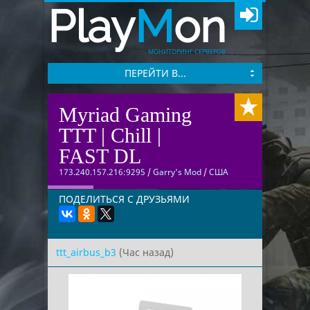
Play
M
on
МОНИТОРИНГ СЕРВЕРОВ
ПЕРЕЙТИ В...
Myriad Gaming
TTT | Chill |
FAST DL
173.240.157.216:9295
/
Garry's Mod
/
США
ПОДЕЛИТЬСЯ С ДРУЗЬЯМИ
ttt_airbus_b3
(Час назад)