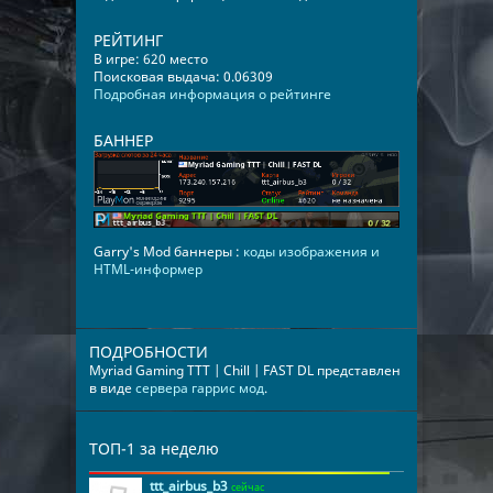
РЕЙТИНГ
В игре: 620 место
Поисковая выдача: 0.06309
Подробная информация о рейтинге
БАННЕР
Garry's Mod баннеры :
коды изображения и
HTML-информер
ПОДРОБНОСТИ
Myriad Gaming TTT | Chill | FAST DL представлен
в виде
сервера гаррис мод
.
ТОП-1 за неделю
ttt_airbus_b3
сейчас