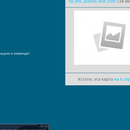
fly jets, planes and ufos!
(38 ми
ацию о команде!
Кстати, эта карта
на 6 се