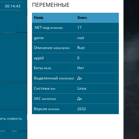
ПЕРЕМЕННЫЕ
00:14:43
Назв.
Знач.
.NET-код
17
#netcode
game
rust
Описание
Rust
#description
appid
0
Боты
Нет
#bots
Выделенный
Да
#dedicated
Система
Linux
#os
VAC
Да
#anticheat
Версия
2632
#version
ить новость