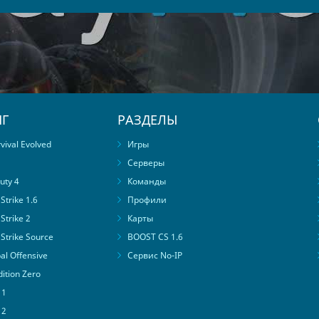
Г
РАЗДЕЛЫ
ival Evolved
Игры
Серверы
uty 4
Команды
trike 1.6
Профили
Strike 2
Карты
Strike Source
BOOST CS 1.6
al Offensive
Сервис No-IP
ition Zero
 1
 2