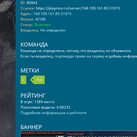
ID:
80443
Ссылка:
https://playmon.ru/server/168.100.161.85:31015
Адрес:
168.100.161.85:31015
Игроки:
4/100
Статус:
Включен
Владелец:
Не определён
КОМАНДА
Команда не определена, потому что владелец не объявился.
Если ты владелец,
подтверди права на сервер
и добавь информ
МЕТКИ
+
PvE
РЕЙТИНГ
В игре: 1389 место
Поисковая выдача: 0.08233
Подробная информация о рейтинге
БАННЕР