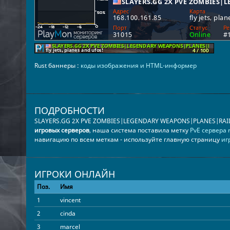
Rust баннеры :
коды изображения и HTML-информер
ПОДРОБНОСТИ
SLAYERS.GG 2X PVE ZOMBIES|LEGENDARY WEAPONS|PLANES|RAID
игровых серверов
, наша система поставила метку
PvE сервера r
навигацию по всем меткам - используйте главную страницу
иг
ИГРОКИ ОНЛАЙН
Поз.
Имя
1
vincent
2
cinda
3
marcel