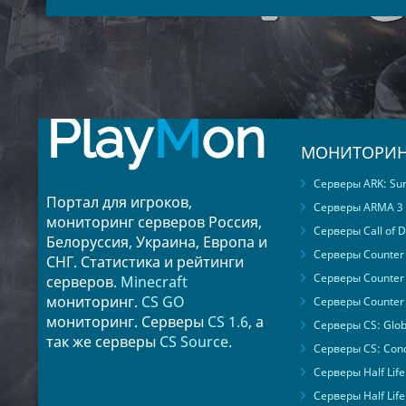
Play
M
on
МОНИТОРИН
Серверы ARK: Surv
Портал для игроков,
Серверы ARMA 3
мониторинг серверов Россия,
Серверы Call of D
Белоруссия, Украина, Европа и
Серверы Counter S
СНГ. Статистика и рейтинги
Серверы Counter 
серверов.
Minecraft
мониторинг.
CS GO
Серверы Counter 
мониторинг. Серверы
CS 1.6
, а
Серверы CS: Glob
так же серверы
CS Source
.
Серверы CS: Cond
Серверы Half Life
Серверы Half Life