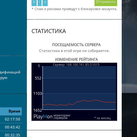
b
i
u
Отправить
* Спам и реклама приведут к блокировке аккаунта.
СТАТИСТИКА
ПОСЕЩАЕМОСТЬ СЕРВЕРА
Статистика в этой игре не собирается.
ИЗМЕНЕНИЕ РЕЙТИНГА
одификаций
трую
Время
02:17:50
00:43:42
00:32:35