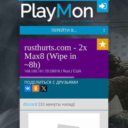
Play
M
on
МОНИТОРИНГ СЕРВЕРОВ
ПЕРЕЙТИ В...
rusthurts.com - 2x
Max8 (Wipe in
~8h)
168.100.161.70:28010
/
Rust
/
США
ПОДЕЛИТЬСЯ С ДРУЗЬЯМИ
discord
(33 минуты назад)