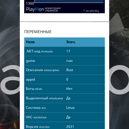
ПЕРЕМЕННЫЕ
Назв.
Знач.
.NET-код
17
#netcode
game
rust
Описание
Rust
#description
appid
0
Боты
Нет
#bots
Выделенный
Да
#dedicated
Система
Linux
#os
VAC
Да
#anticheat
Версия
2631
#version