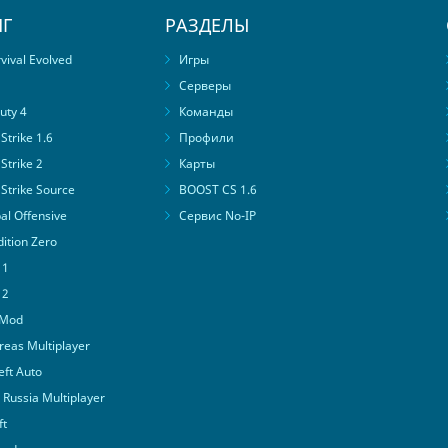
Г
РАЗДЕЛЫ
ival Evolved
Игры
Серверы
uty 4
Команды
trike 1.6
Профили
Strike 2
Карты
Strike Source
BOOST CS 1.6
al Offensive
Сервис No-IP
ition Zero
 1
 2
 Mod
eas Multiplayer
ft Auto
Russia Multiplayer
ft