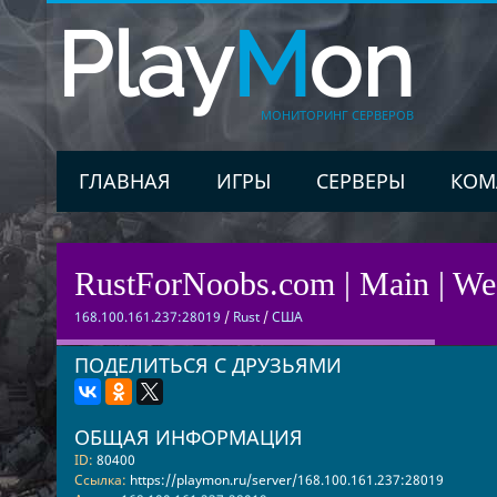
Play
M
on
МОНИТОРИНГ СЕРВЕРОВ
ГЛАВНАЯ
ИГРЫ
СЕРВЕРЫ
КОМ
RustForNoobs.com | Main | We
168.100.161.237:28019
/
Rust
/
США
ПОДЕЛИТЬСЯ С ДРУЗЬЯМИ
ОБЩАЯ ИНФОРМАЦИЯ
ID:
80400
Ссылка:
https://playmon.ru/server/168.100.161.237:28019