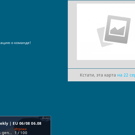
ацию о команде!
Кстати, эта карта
на 22 с