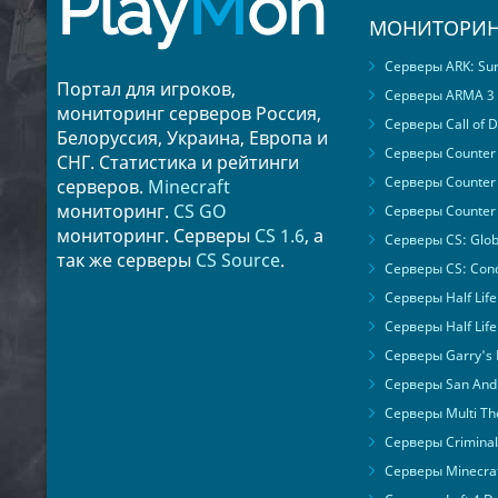
Play
M
on
МОНИТОРИН
Серверы ARK: Surv
Портал для игроков,
Серверы ARMA 3
мониторинг серверов Россия,
Серверы Call of D
Белоруссия, Украина, Европа и
Серверы Counter S
СНГ. Статистика и рейтинги
Серверы Counter 
серверов.
Minecraft
мониторинг.
CS GO
Серверы Counter 
мониторинг. Серверы
CS 1.6
, а
Серверы CS: Glob
так же серверы
CS Source
.
Серверы CS: Cond
Серверы Half Life
Серверы Half Life
Серверы Garry's
Серверы San Andr
Серверы Multi The
Серверы Criminal 
Серверы Minecra