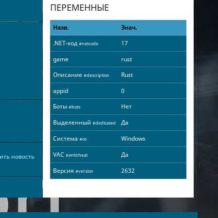
ПЕРЕМЕННЫЕ
Назв.
Знач.
.NET-код
17
#netcode
game
rust
Описание
Rust
#description
appid
0
Боты
Нет
#bots
Выделенный
Да
#dedicated
Система
Windows
#os
VAC
Да
#anticheat
ить новость
Версия
2632
#version