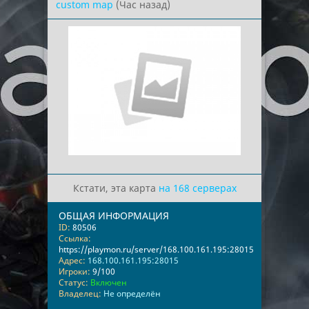
custom map
(Час назад)
Кстати, эта карта
на 168 серверах
ОБЩАЯ ИНФОРМАЦИЯ
ID:
80506
Ссылка:
https://playmon.ru/server/168.100.161.195:28015
Адрес:
168.100.161.195:28015
Игроки:
9/100
Статус:
Включен
Владелец:
Не определён