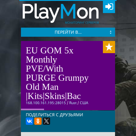
Play
M
on
МОНИТОРИНГ СЕРВЕРОВ
ПЕРЕЙТИ В...
EU GOM 5x
Monthly
PVE/With
PURGE Grumpy
Old Man
|Kits|Skins|Bac
168.100.161.195:28015
/
Rust
/
США
ПОДЕЛИТЬСЯ С ДРУЗЬЯМИ