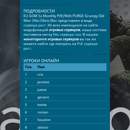
ПОДРОБНОСТИ
EU GOM 5x Monthly PVE/With PURGE Grumpy Old
Man |Kits|Skins|Bac представлен в виде
сервера раст
. Из всех имеющихся на сайте
модификаций
игровых серверов
, наша система
поставила метку
Kits сервера rust
. В нашем
мониторинге игровых серверов
вы так же
можете найти где поиграть на
PvE сервере
раст
.
ИГРОКИ ОНЛАЙН
Поз.
Имя
Время
1
cris
05:32:23
2
jennine
05:06:15
3
juana
04:01:36
4
genaro
02:56:33
5
tonita
02:48:43
6
roman
02:31:00
7
houston
02:08:00
8
alonzo
01:25:11