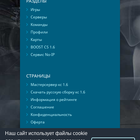
РАЗДЕЛЫ
Игры
Серверы
Команды
Профили
Карты
BOOST CS 1.6
Сервис No-IP
СТРАНИЦЫ
Мастерсервер кс 1.6
Скачать русскую сборку кс 1.6
Информация о рейтинге
Соглашение
Конфиденциальность
Оферта
Мониторинг ВКонтакте
Наш сайт использует файлы cookie