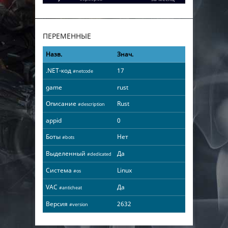
ПЕРЕМЕННЫЕ
Назв.
Знач.
.NET-код
17
#netcode
game
rust
Описание
Rust
#description
appid
0
Боты
Нет
#bots
Выделенный
Да
#dedicated
Система
Linux
#os
VAC
Да
#anticheat
Версия
2632
#version