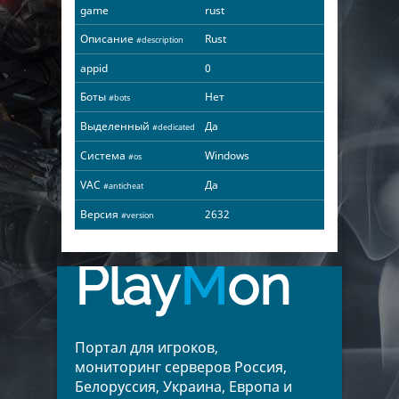
game
rust
Описание
Rust
#description
appid
0
Боты
Нет
#bots
Выделенный
Да
#dedicated
Система
Windows
#os
VAC
Да
#anticheat
Версия
2632
#version
Play
M
on
Портал для игроков,
мониторинг серверов Россия,
Белоруссия, Украина, Европа и