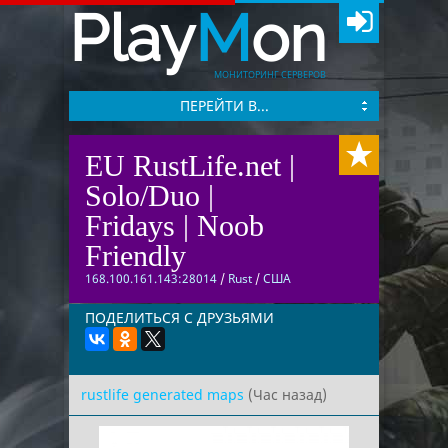
Play
M
on
МОНИТОРИНГ СЕРВЕРОВ
ПЕРЕЙТИ В...
EU RustLife.net |
Solo/Duo |
Fridays | Noob
Friendly
168.100.161.143:28014
/
Rust
/
США
ПОДЕЛИТЬСЯ С ДРУЗЬЯМИ
rustlife generated maps
(Час назад)