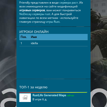
Friendly представлен в виде
сервера раст
. Из
всех имеющихся на сайте модификаций
игровых серверов
, вам может понравиться
NoDecay серверы rust
. А для быстрой
навигации по всем меткам - используйте
главную страницу
игры Rust
.
ИГРОКИ ОНЛАЙН
Поз.
Имя
Время
1
idella
00:11:42
ТОП-1 за неделю
RustLife Generated Maps
сейчас
В игре 6 д.