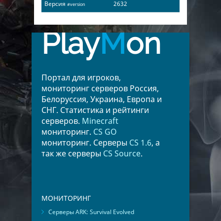
Версия
2632
#version
Play
M
on
Портал для игроков,
мониторинг серверов Россия,
Белоруссия, Украина, Европа и
СНГ. Статистика и рейтинги
серверов.
Minecraft
мониторинг.
CS GO
мониторинг. Серверы
CS 1.6
, а
так же серверы
CS Source
.
МОНИТОРИНГ
Серверы ARK: Survival Evolved