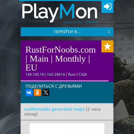
Play
M
on
МОНИТОРИНГ СЕРВЕРОВ
ПЕРЕЙТИ В...
RustForNoobs.com
| Main | Monthly |
EU
168.100.161.142:28014
/
Rust
/
США
ПОДЕЛИТЬСЯ С ДРУЗЬЯМИ
rustfornoobs generated maps
(2 часа
назад)