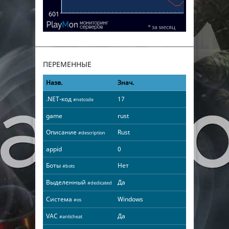
ПЕРЕМЕННЫЕ
Назв.
Знач.
.NET-код
17
#netcode
game
rust
Описание
Rust
#description
appid
0
Боты
Нет
#bots
Выделенный
Да
#dedicated
Система
Windows
#os
VAC
Да
#anticheat