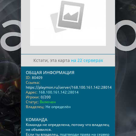
Кстати, эта карта
на 22 серверах
ОБЩАЯ ИНФОРМАЦИЯ
ID:
80409
Ссылка:
https://playmon.ru/server/168.100.161.142:28014
Адрес:
168.100.161.142:28014
Игроки:
0/200
Статус:
Включен
Владелец:
Не определён
КОМАНДА
Команда не определена, потому что владелец
не объявился.
Если ты владелец,
подтверди права на сервер