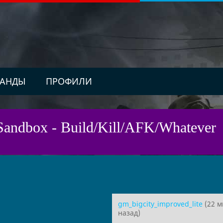
АНДЫ
ПРОФИЛИ
Sandbox - Build/Kill/AFK/Whatever
gm_bigcity_improved_lite
(22 м
назад)