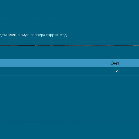
редставлен в виде
сервера гаррис мод
.
Счет
-1