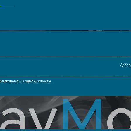
Добав
бликовано ни одной новости.