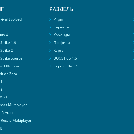
Г
РАЗДЕЛЫ
ival Evolved
Игры
Серверы
uty 4
Команды
trike 1.6
Профили
Strike 2
Карты
Strike Source
BOOST CS 1.6
al Offensive
Сервис No-IP
ition Zero
 1
 2
 Mod
eas Multiplayer
ft Auto
Russia Multiplayer
ft