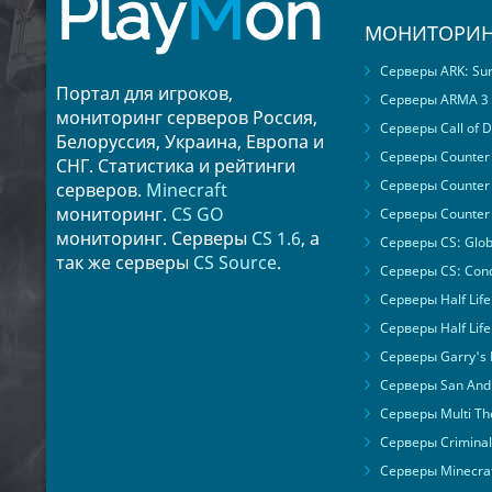
Play
M
on
МОНИТОРИН
Серверы ARK: Surv
Портал для игроков,
Серверы ARMA 3
мониторинг серверов Россия,
Серверы Call of D
Белоруссия, Украина, Европа и
Серверы Counter S
СНГ. Статистика и рейтинги
Серверы Counter 
серверов.
Minecraft
мониторинг.
CS GO
Серверы Counter 
мониторинг. Серверы
CS 1.6
, а
Серверы CS: Glob
так же серверы
CS Source
.
Серверы CS: Cond
Серверы Half Life
Серверы Half Life
Серверы Garry's
Серверы San Andr
Серверы Multi The
Серверы Criminal 
Серверы Minecra