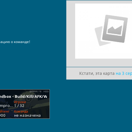
ацию о команде!
Кстати, эта карта
на 3 се