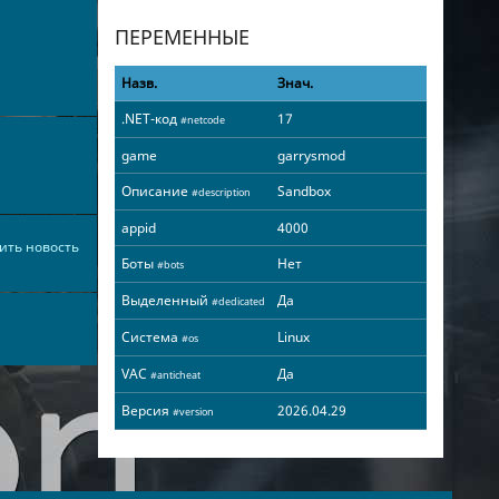
ПЕРЕМЕННЫЕ
Назв.
Знач.
.NET-код
17
#netcode
game
garrysmod
Описание
Sandbox
#description
appid
4000
ить новость
Боты
Нет
#bots
Выделенный
Да
#dedicated
Система
Linux
#os
VAC
Да
#anticheat
Версия
2026.04.29
#version