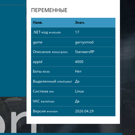
ПЕРЕМЕННЫЕ
Назв.
Знач.
.NET-код
17
#netcode
game
garrysmod
Описание
StarwarsRP
#description
appid
4000
Боты
Нет
#bots
Выделенный
Да
#dedicated
Система
Linux
#os
VAC
Да
#anticheat
Версия
2026.04.29
#version