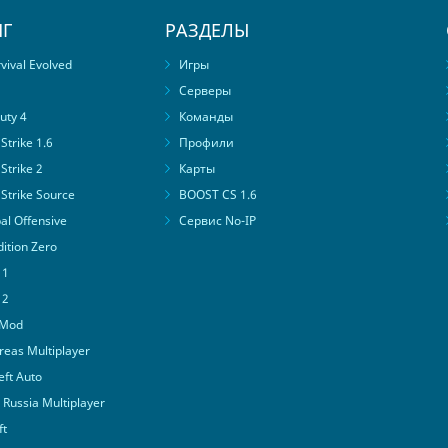
Г
РАЗДЕЛЫ
ival Evolved
Игры
Серверы
uty 4
Команды
trike 1.6
Профили
Strike 2
Карты
Strike Source
BOOST CS 1.6
al Offensive
Сервис No-IP
ition Zero
 1
 2
 Mod
eas Multiplayer
ft Auto
Russia Multiplayer
ft