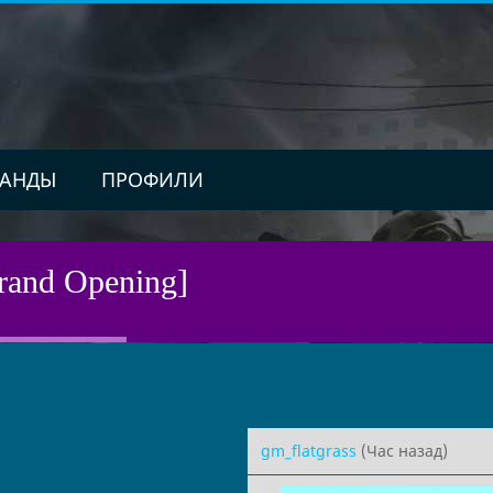
АНДЫ
ПРОФИЛИ
Grand Opening]
gm_flatgrass
(Час назад)