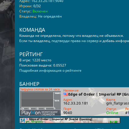
Адрес:
162.33.20.181:9040
Игроки:
0/32
Статус:
Включен
Владелец:
Не определён
КОМАНДА
Команда не определена, потому что владелец не объявился.
Если ты владелец,
подтверди права на сервер
и добавь информ
РЕЙТИНГ
В игре: 1220 место
Поисковая выдача: 0.05527
Подробная информация о рейтинге
БАННЕР