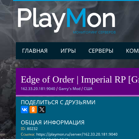
Play
M
on
МОНИТОРИНГ СЕРВЕРОВ
ГЛАВНАЯ
ИГРЫ
СЕРВЕРЫ
КОМ
Edge of Order | Imperial RP [
162.33.20.181:9040
/
Garry's Mod
/
США
ПОДЕЛИТЬСЯ С ДРУЗЬЯМИ
ОБЩАЯ ИНФОРМАЦИЯ
ID:
80232
Ссылка:
https://playmon.ru/server/162.33.20.181:9040