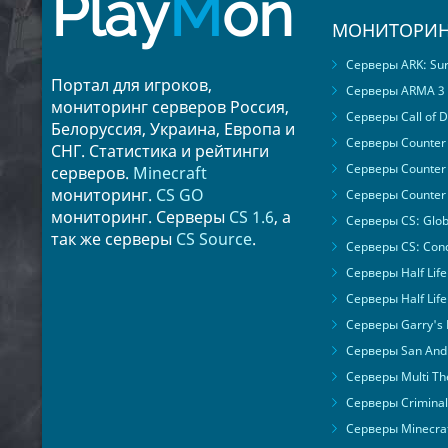
Play
M
on
МОНИТОРИН
Серверы ARK: Surv
Портал для игроков,
Серверы ARMA 3
мониторинг серверов Россия,
Серверы Call of D
Белоруссия, Украина, Европа и
Серверы Counter S
СНГ. Статистика и рейтинги
Серверы Counter 
серверов.
Minecraft
мониторинг.
CS GO
Серверы Counter 
мониторинг. Серверы
CS 1.6
, а
Серверы CS: Glob
так же серверы
CS Source
.
Серверы CS: Cond
Серверы Half Life
Серверы Half Life
Серверы Garry's
Серверы San Andr
Серверы Multi The
Серверы Criminal 
Серверы Minecra