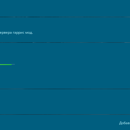
ервера гаррис мод
.
Добав