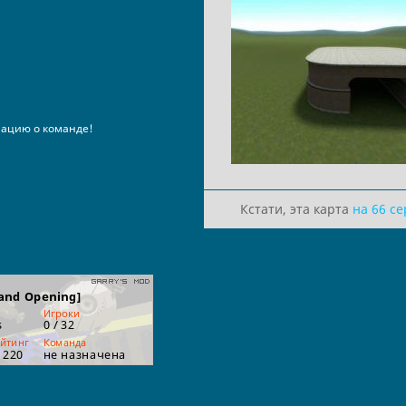
ацию о команде!
Кстати, эта карта
на 66 с