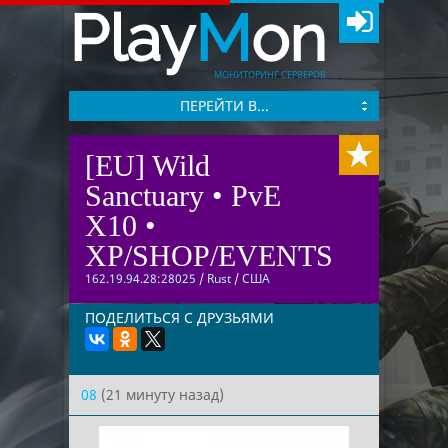
Play
M
on
МОНИТОРИНГ СЕРВЕРОВ
ПЕРЕЙТИ В...
[EU] Wild
Sanctuary • PvE
X10 •
XP/SHOP/EVENTS
162.19.94.28:28025
/
Rust
/
США
ПОДЕЛИТЬСЯ С ДРУЗЬЯМИ
08
(21 минуту назад)