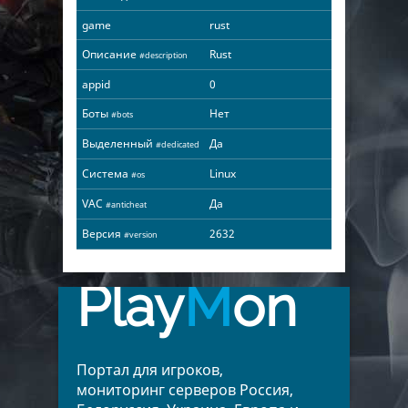
game
rust
Описание
Rust
#description
appid
0
Боты
Нет
#bots
Выделенный
Да
#dedicated
Система
Linux
#os
VAC
Да
#anticheat
Версия
2632
#version
Play
M
on
Портал для игроков,
мониторинг серверов Россия,