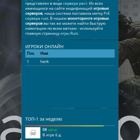
представлен в виде
сервера раст
. Из всех
имеющихся на сайте модификаций
игровых
серверов
, наша система поставила метку
PvE
сервера rust
. В нашем
мониторинге игровых
серверов
вы так же можете найти быструю
навигацию по всем меткам - используйте
главную страницу
игры Rust
.
ИГРОКИ ОНЛАЙН
Поз.
Имя
Время
1
hank
00:24:26
ТОП-1 за неделю
08
сейчас
В игре 6 д.