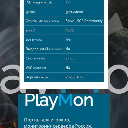
.NET-код
17
#netcode
game
garrysmod
Описание
Solve - SCP Community
#description
appid
4000
Боты
Нет
#bots
Выделенный
Да
#dedicated
Система
Linux
#os
VAC
Да
#anticheat
Версия
2026.04.29
#version
Play
M
on
Портал для игроков,
мониторинг серверов Россия,